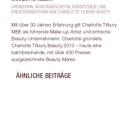
GRÜNDERIN, VORSTANDSCHEFIN, VORSITZENDE UND
KREATIVDIREKTORIN VON CHARLOTTE TILBURY BEAUTY
Mit über 30 Jahren Erfahrung gilt Charlotte Tilbury
MBE als führende Make-up-Artist und britische
Beauty-Unternehmerin. Charlotte gründete
Charlotte Tilbury Beauty 2013 – heute eine
bahnbrechende, mit über 400 Preisen
ausgezeichnete Beauty-Marke.
ÄHNLICHE BEITRÄGE
Artikel 1 von 10
16 S
UNRE
Vom R
Sonne
somme