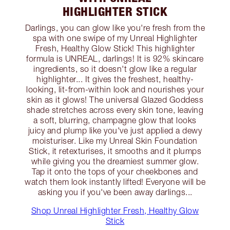
HIGHLIGHTER STICK
Darlings, you can glow like you're fresh from the
spa with one swipe of my Unreal Highlighter
Fresh, Healthy Glow Stick! This highlighter
formula is UNREAL, darlings! It is 92% skincare
ingredients, so it doesn't glow like a regular
highlighter... It gives the freshest, healthy-
looking, lit-from-within look and nourishes your
skin as it glows! The universal Glazed Goddess
shade stretches across every skin tone, leaving
a soft, blurring, champagne glow that looks
juicy and plump like you've just applied a dewy
moisturiser. Like my Unreal Skin Foundation
Stick, it retexturises, it smooths and it plumps
while giving you the dreamiest summer glow.
Tap it onto the tops of your cheekbones and
watch them look instantly lifted! Everyone will be
asking you if you've been away darlings...
Shop Unreal Highlighter Fresh, Healthy Glow
Stick