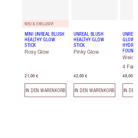
NEU & EXKLUSIV!
MINI UNREAL BLUSH
UNREAL BLUSH
UNREAL
HEALTHY GLOW
HEALTHY GLOW
GLOW T
STICK
STICK
HYDRAT
FOUNDA
Rosy Glow
Pinky Glow
Weich
Skin T
4 Fair
21,00 €
42,00 €
48,00 €
IN DEN WARENKORB
IN DEN WARENKORB
IN DE