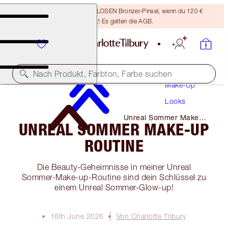
Sichere dir einen KOSTENLOSEN Bronzer-Pinsel, wenn du 120 €
ausgibst! Es gelten die AGB.
Nach Produkt, Farbton, Farbe suchen
Make-Up
Looks
Unreal Sommer Make-
UNREAL SOMMER MAKE-UP
Up Routine
ROUTINE
Die Beauty-Geheimnisse in meiner Unreal
Sommer-Make-up-Routine sind dein Schlüssel zu
einem Unreal Sommer-Glow-up!
16th June 2026
Von Charlotte Tilbury