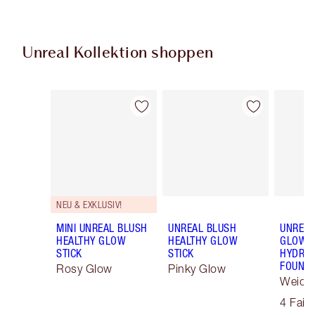
Unreal Kollektion shoppen
Artikel 1 von 36
Artikel 2 von 36
NEU & EXKLUSIV!
MINI UNREAL BLUSH
UNREAL BLUSH
UNREAL
HEALTHY GLOW
HEALTHY GLOW
GLOW T
STICK
STICK
HYDRAT
FOUNDA
Rosy Glow
Pinky Glow
Weich
Skin T
4 Fair