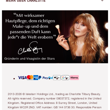
MEHR ÜBER CHARLOTTE
2013-2026 © Islestarr Holdings Ltd., trading as Charlotte Tilbury Beauty.
All rights reserved. Company number 08037372, registered in the United
Kingdom. Registered Office Address: 8 Surrey Street, London, United
Kingdom WC2R 2ND. VAT number: GB 144 0736 30. Responsible Person