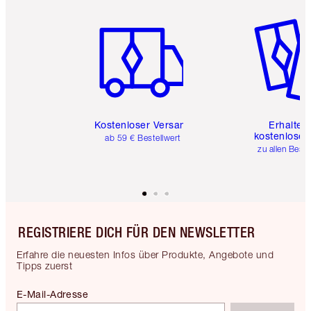
Artikel 1 von 6
Artikel 
Kostenloser Versand
Erhalte 
kostenlose 
ab 59 € Bestellwert
zu allen Best
REGISTRIERE DICH FÜR DEN NEWSLETTER
Erfahre die neuesten Infos über Produkte, Angebote und
Tipps zuerst
E-Mail-Adresse