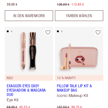
39,00 €
126,00 €
113,40 €
IN DEN WARENKORB
FARBEN WÄHLEN
NEU!
10 % RABATT!
EXAGGER-EYES EASY
PILLOW TALK LIP KIT &
EYESHADOW & MASCARA
MAKEUP BAG
DUO
Iconic Makeup Kit
Eye Kit
69,00 €
65,55 €
107,50 €
96,75 €