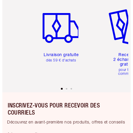
Article 1 sur 6
Article 
Livraison gratuite
Recev
2 échanti
dès 59 € d'achats
gratui
pour tou
comman
INSCRIVEZ-VOUS POUR RECEVOIR DES
COURRIELS
Découvrez en avant-première nos produits, offres et conseils