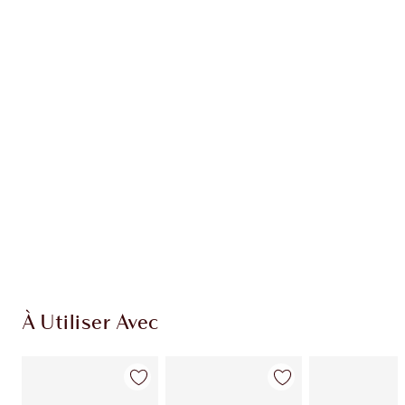
Recevez 137 pièces de fidélité
En savoir plus
EXCLUSIVITÉS CHARLOTTE TILBURY
Club fidélité Charlotte's Darlings. Gagnez des
pièces de fidélité à chaque achat!
Livraison standard gratuite lorsque votre
montant atteint 59,00 €
Choissisez 2 échantillons gratuits au moment
de confirmer vos achats
À Utiliser Avec