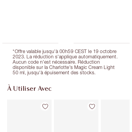
Livraison standard gratuite lorsque votre
montant atteint 59,00 €
Choissisez 2 échantillons gratuits au moment
de confirmer vos achats
*Offre valable jusqu'à 00h59 CEST le 19 octobre
2023. La réduction s'applique automatiquement.
Aucun code n'est nécessaire. Réduction
disponible sur la Charlotte's Magic Cream Light
50 ml, jusqu'à épuisement des stocks.
À Utiliser Avec