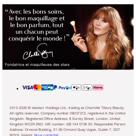
2013-2026 © Islestarr Holdings Ltd., trading as Charlotte Tilbury Beauty.
All rights reserved. Company number 08037372, registered in the United
Kingdom. Registered Office Address: 8 Surrey Street, London, United
Kingdom WC2R 2ND. VAT number: GB 144 0736 30. Responsible Person
Address: Ormond Building, 31-36 Ormond Quay Upper, Dublin 7, D07
N5YH, Ireland.
Nous contacter