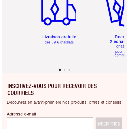
Livraison gratuite
Recev
2 échanti
dès 59 € d'achats
gratui
pour tou
comman
INSCRIVEZ-VOUS POUR RECEVOIR DES
COURRIELS
Découvrez en avant-première nos produits, offres et conseils
Adresse e-mail
INSCRIPTION