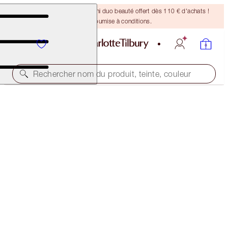
DERNIÈRE CHANCE ! Un mini duo beauté offert dès 110 € d'achats !
Offre soumise à conditions.
Rechercher nom du produit, teinte, couleur
S'ABONNER !
CHARLOTTE'S MAGIC CREAM LIGHT
50 ML MOISTURISER
97,00 €
(
194,00 €
/
100
ml
)