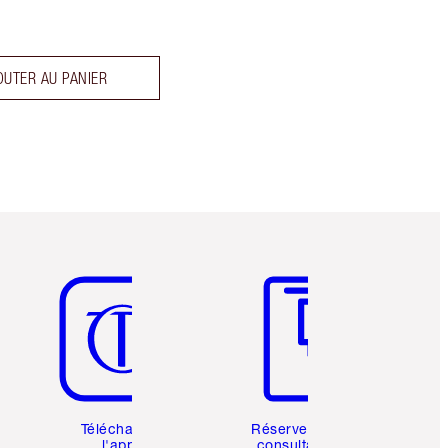
OUTER AU PANIER
Article 5 sur 6
Article 6 sur 6
Téléchargez
Réservez une
l'appli
consultation