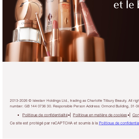
2013-2026 © Islestarr Holdings Ltd., trading as Charlotte Tilbury Beauty. Al
number: GB 144 0736 30. Responsible Person Address: Ormond Building, 31-3
Politique de confidentialité
Politique en matière de cookies
Con
Ce site est protégé par reCAPTCHA et soumis à la
Politique de confidenti