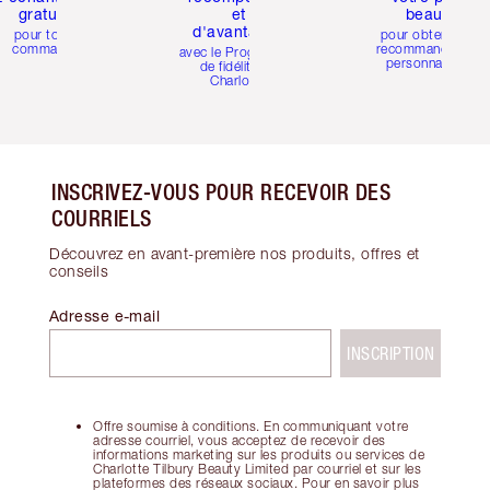
gratuits
et
beauté
d'avantages
pour toute
pour obtenir des
commande
recommandations
avec le Programme
personnalisées
de fidélité de
Charlotte
INSCRIVEZ-VOUS POUR RECEVOIR DES
COURRIELS
Découvrez en avant-première nos produits, offres et
conseils
Adresse e-mail
INSCRIPTION
Offre soumise à conditions. En communiquant votre
adresse courriel, vous acceptez de recevoir des
informations marketing sur les produits ou services de
Charlotte Tilbury Beauty Limited par courriel et sur les
plateformes des réseaux sociaux. Pour en savoir plus