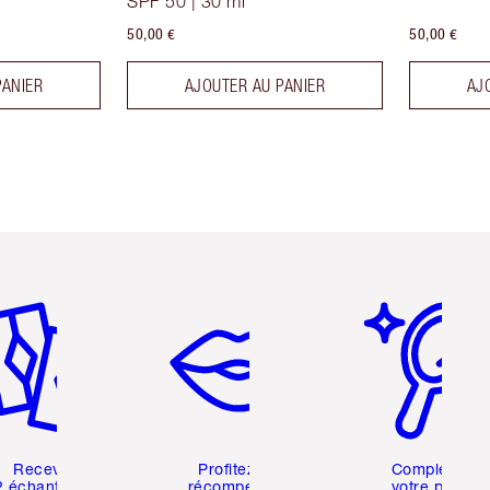
SPF 50 | 30 ml
50,00 €
50,00 €
PANIER
AJOUTER AU PANIER
AJ
icle 2 sur 6
Article 3 sur 6
Article 4 sur 6
Recevez
Profitez de
Complétez
2 échantillons
récompenses
votre profil