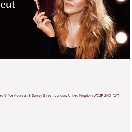
ÉCONOMIES
MAGIQUES
CHARLOTTE’S MAGIC CREAM FACE & BODY
DUO
SKINCARE KIT
156,00 €
tered Office Address: 8 Surrey Street, London, United Kingdom WC2R 2ND. VAT
Présentation rapide
AJOUTER LE KIT AU PANIER