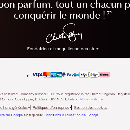
l rights reserved. Company number 08037372, registered in the United Kingdom. Regis
6 Ormond Quay Upper, Dublin 7, D07 N5YH, Ireland.
Nous contacter
ditions générales
Politiques d’entreprise
Gestion des cookies
alité de Google
ainsi qu'aux
Conditions d'utilisation de Google
.