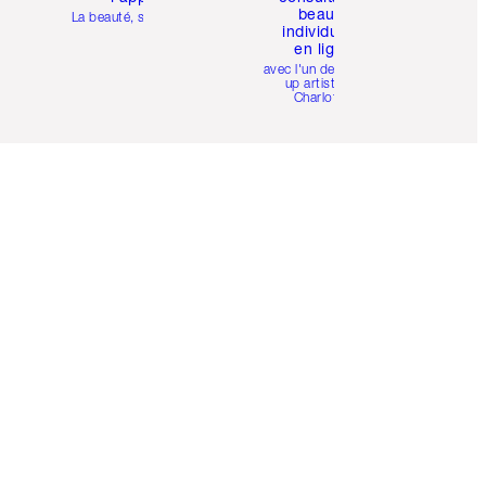
beauté
La beauté, simplifiée
individuelle
en ligne
avec l'un des make-
up artists de
Charlotte.