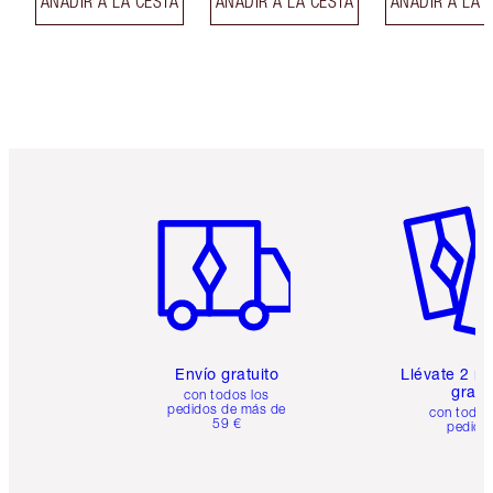
AÑADIR A LA CESTA
AÑADIR A LA CESTA
AÑADIR A LA 
Artículo 1 de 6
Artículo
Envío gratuito
Llévate 2 m
gratis
con todos los
pedidos de más de
con todos
59 €
pedido