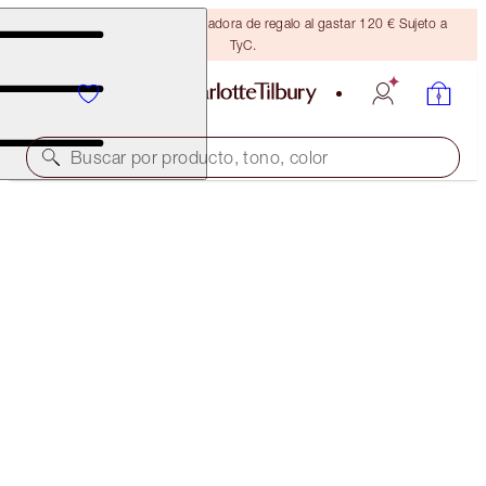
Consigue una brocha bronceadora de regalo al gastar 120 € Sujeto a
TyC.
Buscar por producto, tono, color
¡AHORRA UN 10 %!
CHARLOTTE’S RAMADAN BEAUTY ICONS KIT
LIMITED EDITION KIT
153,00 €