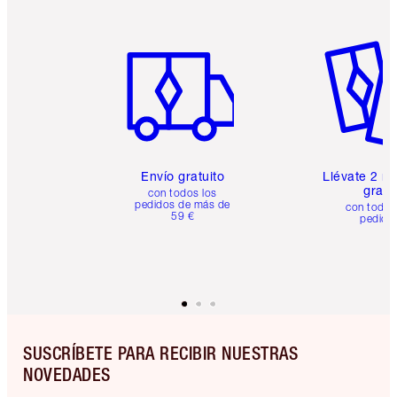
Artículo 1 de 6
Artículo
Envío gratuito
Llévate 2 m
gratis
con todos los
pedidos de más de
con todos
59 €
pedido
SUSCRÍBETE PARA RECIBIR NUESTRAS
NOVEDADES