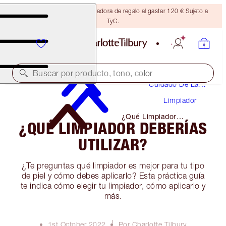
Consigue una brocha bronceadora de regalo al gastar 120 € Sujeto a
TyC.
Buscar por producto, tono, color
Cuidado De La
Piel
Limpiador
¿Qué Limpiador
¿QUÉ LIMPIADOR DEBERÍAS
Deberías Utilizar?
UTILIZAR?
¿Te preguntas qué limpiador es mejor para tu tipo
de piel y cómo debes aplicarlo? Esta práctica guía
te indica cómo elegir tu limpiador, cómo aplicarlo y
más.
1st October 2022
Por Charlotte Tilbury