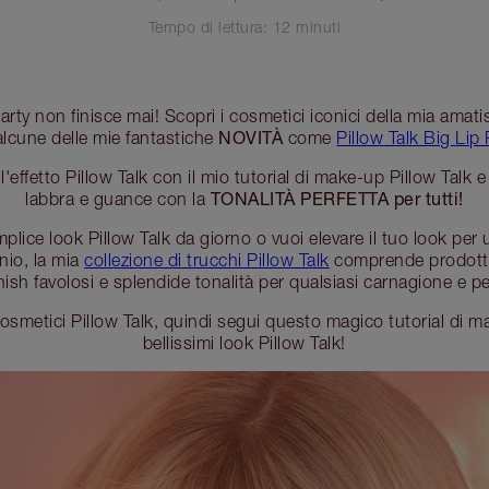
Tempo di lettura: 12 minuti
 Party non finisce mai! Scopri i cosmetici iconici della mia ama
NOVITÀ
alcune delle mie fantastiche
come
Pillow Talk Big Li
'effetto Pillow Talk con il mio tutorial di make-up Pillow Talk e
TONALITÀ PERFETTA per tutti!
labbra e guance con la
plice look Pillow Talk da giorno o vuoi elevare il tuo look p
nio, la mia
collezione di trucchi Pillow Talk
comprende prodotti i
inish favolosi e splendide tonalità per qualsiasi carnagione e p
 cosmetici Pillow Talk, quindi segui questo magico tutorial di m
bellissimi look Pillow Talk!