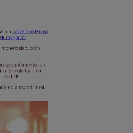
tissima
collezione Pillow
p Plumpgasm!
 impreziosisci occhi,
er un appuntamento, un
n formule facili da
TUTTI!
er
ake-up e scopri i tuoi