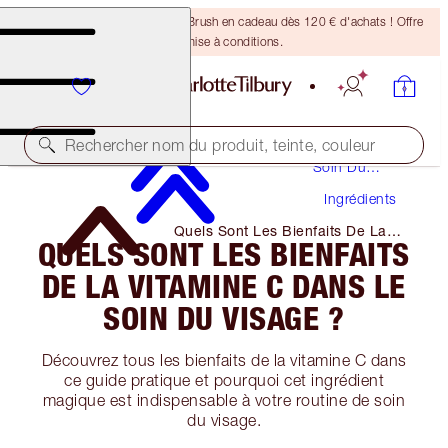
Recevez un pinceau Bronzing Brush en cadeau dès 120 € d'achats ! Offre
soumise à conditions.
Rechercher nom du produit, teinte, couleur
Soin Du
Visage
Ingrédients
Quels Sont Les Bienfaits De La
QUELS SONT LES BIENFAITS
Vitamine C Dans Le Soin Du
Visage ?
DE LA VITAMINE C DANS LE
SOIN DU VISAGE ?
Découvrez tous les bienfaits de la vitamine C dans
ce guide pratique et pourquoi cet ingrédient
magique est indispensable à votre routine de soin
du visage.