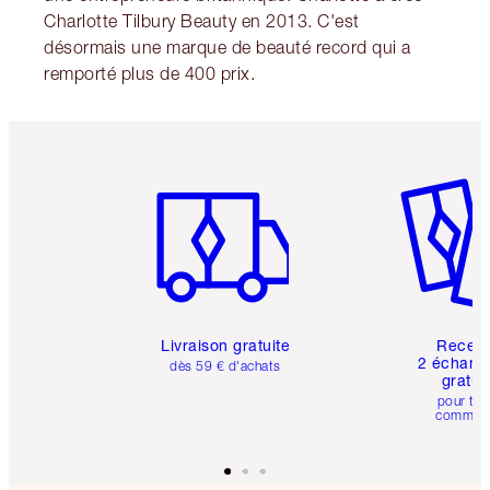
Charlotte Tilbury Beauty en 2013. C'est
désormais une marque de beauté record qui a
remporté plus de 400 prix.
Article 1 sur 6
Article 
Livraison gratuite
Recev
2 échanti
dès 59 € d'achats
gratui
pour tou
comman