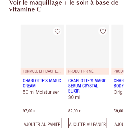
Voir le maquillage + le soin à base de
vitamine C
Article 1 sur 31
Article 2 sur 31
FORMULE EFFICACITÉ RENFORCÉE !
PRODUIT PRIMÉ
PRODUIT
CHARLOTTE'S MAGIC
CHARLOTTE'S MAGIC
CHARLO
CREAM
SERUM CRYSTAL
BODY 
ELIXIR
50 ml Moisturiser
Origin
30 ml
97,00 €
82,00 €
59,00 €
AJOUTER AU PANIER
AJOUTER AU PANIER
AJOUTE