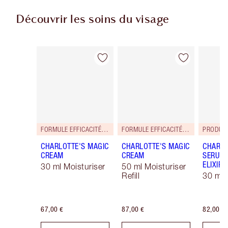
Découvrir les soins du visage
Article 1 sur 114
Article 2 sur 114
FORMULE EFFICACITÉ RENFORCÉE !
FORMULE EFFICACITÉ RENFORCÉE !
PRODUIT
CHARLOTTE'S MAGIC
CHARLOTTE'S MAGIC
CHARLO
CREAM
CREAM
SERUM 
ELIXIR
30 ml Moisturiser
50 ml Moisturiser
Refill
30 ml
67,00 €
87,00 €
82,00 €