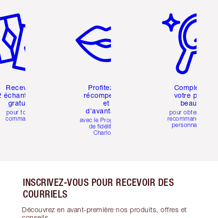
icle 2 sur 6
Article 3 sur 6
Article 4 sur 6
Recevez
Profitez de
Complétez
2 échantillons
récompenses
votre profil
gratuits
et
beauté
d'avantages
pour toute
pour obtenir des
commande
recommandations
avec le Programme
personnalisées
de fidélité de
Charlotte
INSCRIVEZ-VOUS POUR RECEVOIR DES
COURRIELS
Découvrez en avant-première nos produits, offres et
conseils