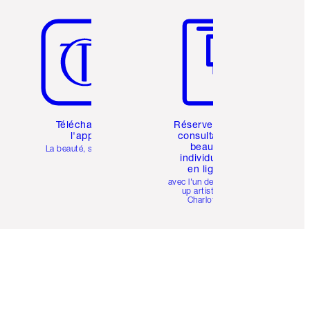
Article 5 sur 6
Article 6 sur 6
Téléchargez
Réservez une
l'appli
consultation
beauté
La beauté, simplifiée
individuelle
en ligne
avec l'un des make-
up artists de
Charlotte.