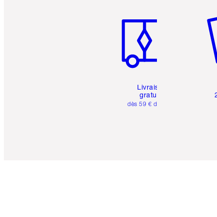
Article 1 sur 6
Art
Livraison
gratuite
dès 59 € d'achats