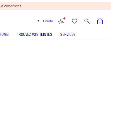
 à conditions.
Fidélité
RFUMS
TROUVEZ VOS TEINTES
SERVICES
Crystal Happikiss
SHADE MATCH
CONSEILS D'UTILISATION