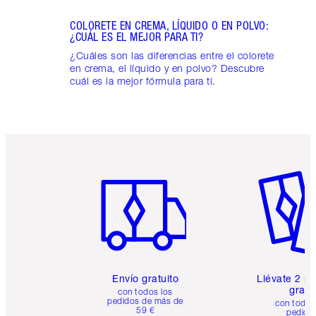
COLORETE EN CREMA, LÍQUIDO O EN POLVO:
¿CUÁL ES EL MEJOR PARA TI?
¿Cuáles son las diferencias entre el colorete
en crema, el líquido y en polvo? Descubre
cuál es la mejor fórmula para ti.
Artículo 1 de 6
Artículo
Envío gratuito
Llévate 2 m
gratis
con todos los
pedidos de más de
con todos
59 €
pedido