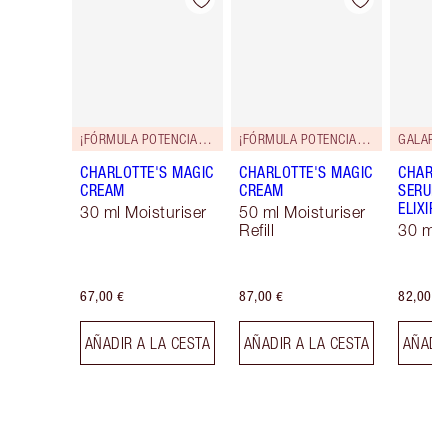
Artículo 1 de 114
Artículo 2 de 114
¡FÓRMULA POTENCIADA!
¡FÓRMULA POTENCIADA!
GALARD
CHARLOTTE'S MAGIC
CHARLOTTE'S MAGIC
CHARLO
CREAM
CREAM
SERUM 
ELIXIR
30 ml Moisturiser
50 ml Moisturiser
Refill
30 ml
67,00 €
87,00 €
82,00 €
AÑADIR A LA CESTA
AÑADIR A LA CESTA
AÑADIR