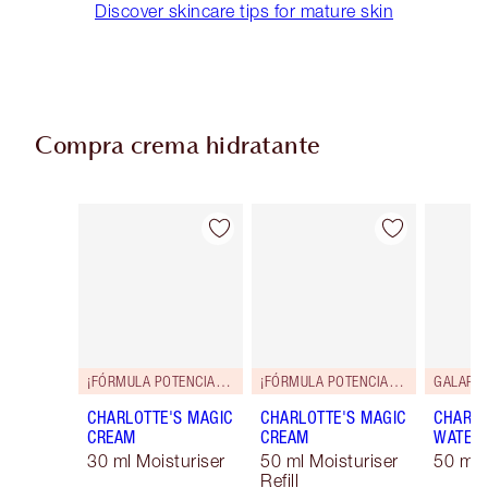
Discover skincare tips for mature skin
Compra crema hidratante
Artículo 1 de 35
Artículo 2 de 35
¡FÓRMULA POTENCIADA!
¡FÓRMULA POTENCIADA!
GALARD
CHARLOTTE'S MAGIC
CHARLOTTE'S MAGIC
CHARLO
CREAM
CREAM
WATER
30 ml Moisturiser
50 ml Moisturiser
50 ml 
Refill