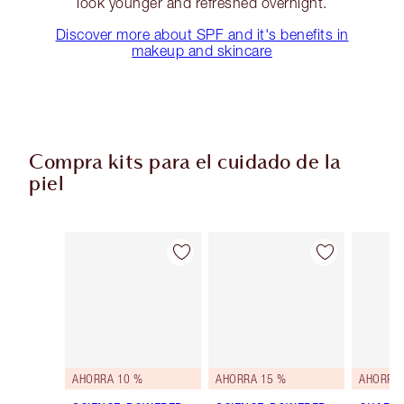
look younger and refreshed overnight.
Discover more about SPF and it's benefits in
makeup and skincare
Compra kits para el cuidado de la
piel
Artículo 1 de 48
Artículo 2 de 48
AHORRA 10 %
AHORRA 15 %
AHORRA 