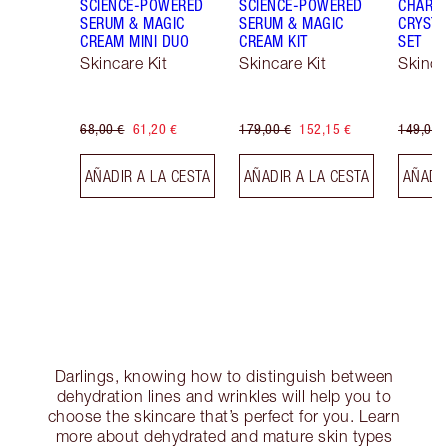
SCIENCE-POWERED
SCIENCE-POWERED
CHARLO
SERUM & MAGIC
SERUM & MAGIC
CRYSTA
CREAM MINI DUO
CREAM KIT
SET
Skincare Kit
Skincare Kit
Skinca
68,00 €
61,20 €
179,00 €
152,15 €
149,00 
AÑADIR A LA CESTA
AÑADIR A LA CESTA
AÑADIR
Darlings, knowing how to distinguish between
dehydration lines and wrinkles will help you to
choose the skincare that’s perfect for you. Learn
more about dehydrated and mature skin types