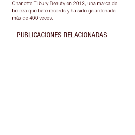
Charlotte Tilbury Beauty en 2013, una marca de
belleza que bate récords y ha sido galardonada
más de 400 veces.
PUBLICACIONES RELACIONADAS
Artículo 1 de 8
DIFER
CREM
¿Cuál
hidra
los e
hidra
por q
en tu