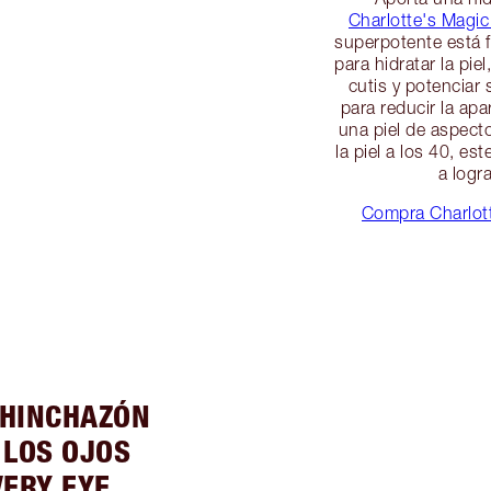
Charlotte's Magic 
superpotente está 
para hidratar la pie
cutis y potenciar
para reducir la apa
una piel de aspect
la piel a los 40, e
a logr
Compra Charlott
 HINCHAZÓN
 LOS OJOS
ERY EYE