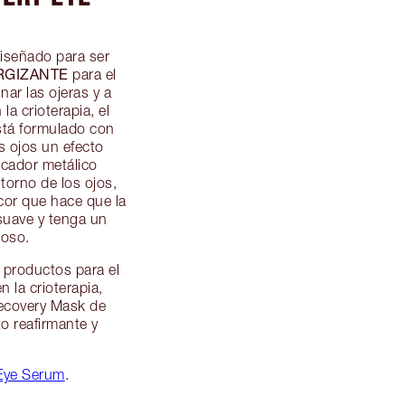
diseñado para ser
RGIZANTE
para el
nar las ojeras y a
la crioterapia, el
stá formulado con
s ojos un efecto
icador metálico
ntorno de los ojos,
cor que hace que la
suave y tenga un
noso.
 productos para el
n la crioterapia,
Recovery Mask de
o reafirmante y
Eye Serum
.