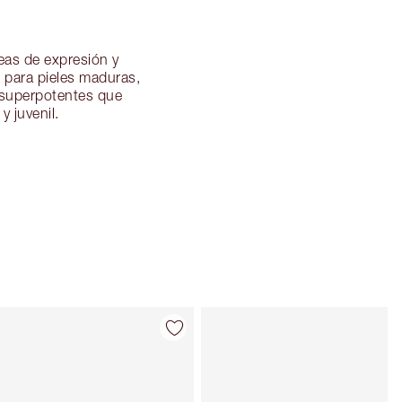
neas de expresión y
e para pieles maduras,
s superpotentes que
y juvenil.
Artículo 4 de 48
Artículo 5 de