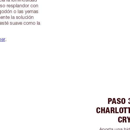
oso resplandor con
lgodón o las yemas
ente la solución
e esté suave como la
ner
.
PASO 
CHARLOT
CRY
Aporta una hid