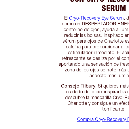
SERUM
El
Cryo-Recovery Eye Serum
, 
DESPERTADOR ENE
como un
contorno de ojos, ayuda a ilumi
reducir las bolsas. Inspirado en 
sérum para ojos de Charlotte e
cafeína para proporcionar a lo
estimulador inmediato. El apl
refrescante se desliza por el co
aportando una sensación de fres
zona de los ojos se note más 
aspecto más lumi
Consejo Tilbury:
Si quieres más
cuidado de la piel inspirados e
descubre la mascarilla Cryo-
Charlotte y consigue un efect
tonificante.
Compra Cryo-Recovery 