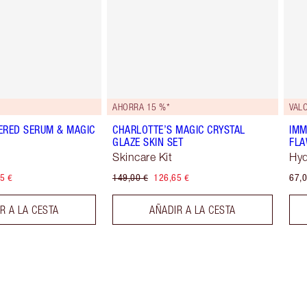
AHORRA 15 %*
VALO
ERED SERUM & MAGIC
CHARLOTTE’S MAGIC CRYSTAL
IMM
GLAZE SKIN SET
FLA
Skincare Kit
Hyd
5 €
149,00 €
126,65 €
67,0
R A LA CESTA
AÑADIR A LA CESTA