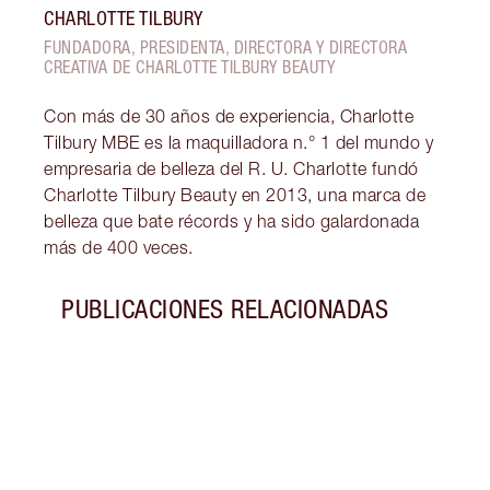
CHARLOTTE TILBURY
FUNDADORA, PRESIDENTA, DIRECTORA Y DIRECTORA
CREATIVA DE CHARLOTTE TILBURY BEAUTY
Con más de 30 años de experiencia, Charlotte
Tilbury MBE es la maquilladora n.° 1 del mundo y
empresaria de belleza del R. U. Charlotte fundó
Charlotte Tilbury Beauty en 2013, una marca de
belleza que bate récords y ha sido galardonada
más de 400 veces.
PUBLICACIONES RELACIONADAS
Artículo 1 de 9
LOS 
CADA
Indep
media