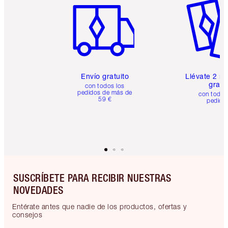
Envío gratuito
Llévate 2 m
gratis
con todos los
pedidos de más de
con todos
59 €
pedido
SUSCRÍBETE PARA RECIBIR NUESTRAS
NOVEDADES
Entérate antes que nadie de los productos, ofertas y
consejos