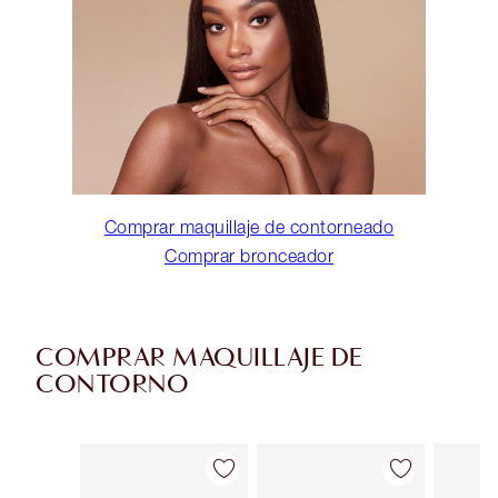
Comprar maquillaje de contorneado
Comprar bronceador
COMPRAR MAQUILLAJE DE
CONTORNO
Artículo 1 de 22
Artículo 2 de 22