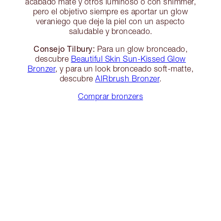
acabado mate y otros luminoso o con shimmer,
pero el objetivo siempre es aportar un glow
veraniego que deje la piel con un aspecto
saludable y bronceado.
Consejo Tilbury:
Para un glow bronceado,
descubre
Beautiful Skin Sun-Kissed Glow
Bronzer
, y para un look bronceado soft-matte,
descubre
AIRbrush Bronzer
.
Comprar bronzers