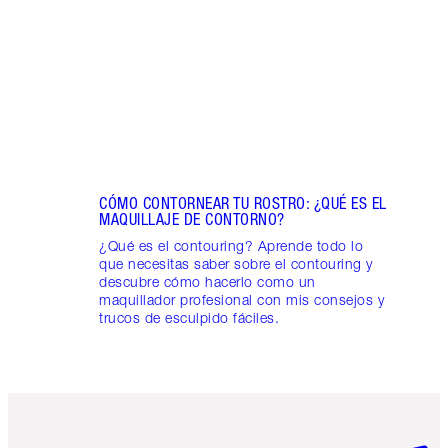
para 
para 
natura
CÓMO CONTORNEAR TU ROSTRO: ¿QUÉ ES EL
MAQUILLAJE DE CONTORNO?
¿Qué es el contouring? Aprende todo lo
que necesitas saber sobre el contouring y
descubre cómo hacerlo como un
maquillador profesional con mis consejos y
trucos de esculpido fáciles.
Artículo 1 de 6
Artículo