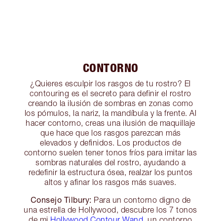
CONTORNO
¿Quieres esculpir los rasgos de tu rostro? El
contouring es el secreto para definir el rostro
creando la ilusión de sombras en zonas como
los pómulos, la nariz, la mandíbula y la frente. Al
hacer contorno, creas una ilusión de maquillaje
que hace que los rasgos parezcan más
elevados y definidos. Los productos de
contorno suelen tener tonos fríos para imitar las
sombras naturales del rostro, ayudando a
redefinir la estructura ósea, realzar los puntos
altos y afinar los rasgos más suaves.
Consejo Tilbury:
Para un contorno digno de
una estrella de Hollywood, descubre los 7 tonos
de mi
Hollywood Contour Wand
, un contorno