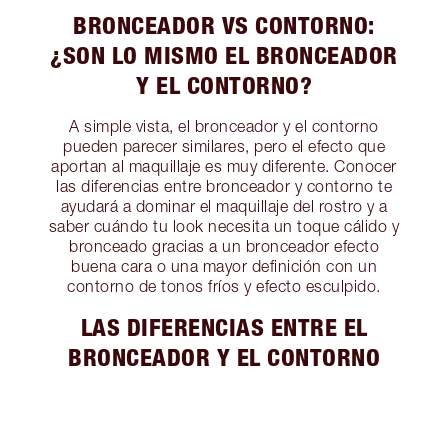
BRONCEADOR VS CONTORNO:
¿SON LO MISMO EL BRONCEADOR
Y EL CONTORNO?
A simple vista, el bronceador y el contorno
pueden parecer similares, pero el efecto que
aportan al maquillaje es muy diferente. Conocer
las diferencias entre bronceador y contorno te
ayudará a dominar el maquillaje del rostro y a
saber cuándo tu look necesita un toque cálido y
bronceado gracias a un bronceador efecto
buena cara o una mayor definición con un
contorno de tonos fríos y efecto esculpido.
LAS DIFERENCIAS ENTRE EL
BRONCEADOR Y EL CONTORNO