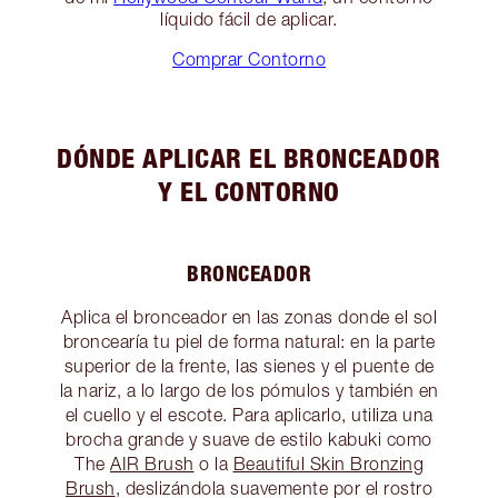
líquido fácil de aplicar.
Comprar Contorno
DÓNDE APLICAR EL BRONCEADOR
Y EL CONTORNO
BRONCEADOR
Aplica el bronceador en las zonas donde el sol
broncearía tu piel de forma natural: en la parte
superior de la frente, las sienes y el puente de
la nariz, a lo largo de los pómulos y también en
el cuello y el escote. Para aplicarlo, utiliza una
brocha grande y suave de estilo kabuki como
The
AIR Brush
o la
Beautiful Skin Bronzing
Brush
, deslizándola suavemente por el rostro