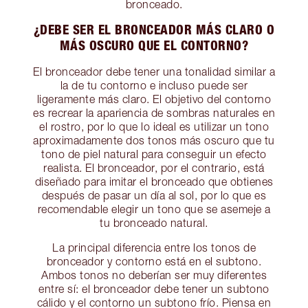
bronceado.
¿DEBE SER EL BRONCEADOR MÁS CLARO O
MÁS OSCURO QUE EL CONTORNO?
El bronceador debe tener una tonalidad similar a
la de tu contorno e incluso puede ser
ligeramente más claro. El objetivo del contorno
es recrear la apariencia de sombras naturales en
el rostro, por lo que lo ideal es utilizar un tono
aproximadamente dos tonos más oscuro que tu
tono de piel natural para conseguir un efecto
realista. El bronceador, por el contrario, está
diseñado para imitar el bronceado que obtienes
después de pasar un día al sol, por lo que es
recomendable elegir un tono que se asemeje a
tu bronceado natural.
La principal diferencia entre los tonos de
bronceador y contorno está en el subtono.
Ambos tonos no deberían ser muy diferentes
entre sí: el bronceador debe tener un subtono
cálido y el contorno un subtono frío. Piensa en