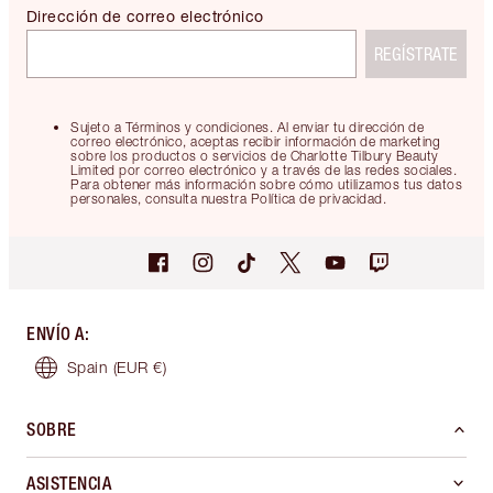
Dirección de correo electrónico
REGÍSTRATE
Sujeto a Términos y condiciones. Al enviar tu dirección de
correo electrónico, aceptas recibir información de marketing
sobre los productos o servicios de Charlotte Tilbury Beauty
Limited por correo electrónico y a través de las redes sociales.
Para obtener más información sobre cómo utilizamos tus datos
personales, consulta nuestra Política de privacidad.
ENVÍO A
:
Spain
(EUR €)
SOBRE
ASISTENCIA