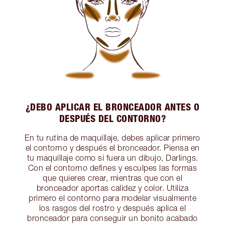
¿DEBO APLICAR EL BRONCEADOR ANTES O
DESPUÉS DEL CONTORNO?
En tu rutina de maquillaje, debes aplicar primero
el contorno y después el bronceador. Piensa en
tu maquillaje como si fuera un dibujo, Darlings.
Con el contorno defines y esculpes las formas
que quieres crear, mientras que con el
bronceador aportas calidez y color. Utiliza
primero el contorno para modelar visualmente
los rasgos del rostro y después aplica el
bronceador para conseguir un bonito acabado