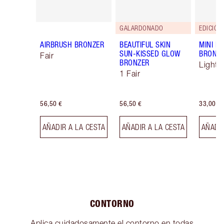
GALARDONADO
EDICIÓN
AIRBRUSH BRONZER
BEAUTIFUL SKIN
MINI F
SUN-KISSED GLOW
BRONZ
Fair
BRONZER
Light 
1 Fair
56,50 €
56,50 €
33,00 €
AÑADIR A LA CESTA
AÑADIR A LA CESTA
AÑADIR
CONTORNO
Aplica cuidadosamente el contorno en todas