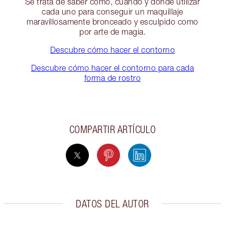
Se trata de saber cómo, cuándo y dónde utilizar
cada uno para conseguir un maquillaje
maravillosamente bronceado y esculpido como
por arte de magia.
Descubre cómo hacer el contorno
Descubre cómo hacer el contorno para cada
forma de rostro
COMPARTIR ARTÍCULO
DATOS DEL AUTOR