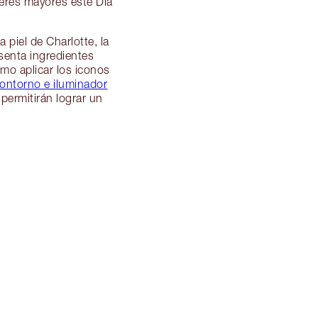
jeres mayores este Día
 piel de Charlotte, la
senta ingredientes
ómo aplicar los iconos
contorno e iluminador
 permitirán lograr un