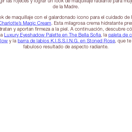
r las rojeces y lograr un look de maquillaje radiante para mu
de la Madre.
k de maquillaje con el galardonado icono para el cuidado de la
Charlotte’s Magic Cream
. Esta milagrosa crema hidratante pre
ratan y aportan firmeza a la piel. A continuación, descubre c
la
Luxury Eyeshadow Palette en The Bella Sofia
, la
paleta de 
Glow
y la
barra de labios K.I.S.S.I.N.G. en Stoned Rose
, que te
fabuloso resultado de aspecto radiante.