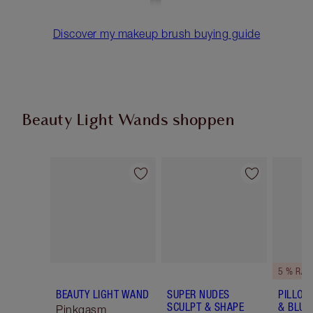
Discover my makeup brush buying guide
Beauty Light Wands shoppen
Artikel 1 von 23
Artikel 2 von 23
5 % RAB
BEAUTY LIGHT WAND
SUPER NUDES
PILLOW
SCULPT & SHAPE
& BLUS
Pinkgasm