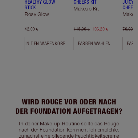
HEALTHY GLOW
CHEEKS KIT
JUICYLI
STICK
CHEEK 
Makeup Kit
Rosy Glow
Makeup
42,00 €
118,00 €
106,20 €
70,00 €
IN DEN WARENKORB
FARBEN WÄHLEN
FARB
WIRD ROUGE VOR ODER NACH
DER FOUNDATION AUFGETRAGEN?
In deiner Make-up-Routine sollte das Rouge
nach der Foundation kommen. Ich empfehle,
zunächst eine pflegende Feuchtigkeitscreme