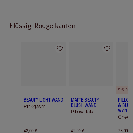
Flüssig-Rouge kaufen
Artikel 1 von 12
Artikel 2 von 12
5 % RAB
BEAUTY LIGHT WAND
MATTE BEAUTY
PILLOW
BLUSH WAND
& BLUS
Pinkgasm
WAND K
Pillow Talk
Cheek 
42,00 €
42,00 €
76,00 €