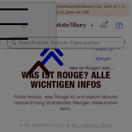
LETZTE CHANCE! Erhalte ein kostenloses Mini-Beauty-Duo, wenn du 110
€ ausgibst! Es gelten die AGB.
Nach Produkt, Farbton, Farbe suchen
Make-Up
Wangen
Was Ist Rouge? Alle
WAS IST ROUGE? ALLE
Wichtigen Infos
WICHTIGEN INFOS
Finde heraus, was Rouge ist und warum absolut
niemand rosig strahlenden Wangen widerstehen
kann.
8th September 2023
Von Charlotte Tilbury