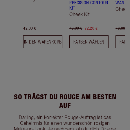
PRECISION CONTOUR
WAND K
KIT
Cheek 
Cheek Kit
42,00 €
76,00 €
72,20 €
76,00 €
IN DEN WARENKORB
FARBEN WÄHLEN
FARB
SO TRÄGST DU ROUGE AM BESTEN
AUF
Darling, ein korrekter Rouge-Auftrag ist das
Geheimnis für einen wunderschön rosigen
Make-up-Look. Je nachdem, ob du dich für eine