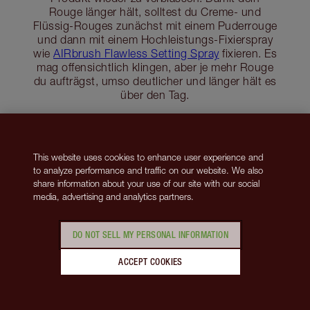
Rouge länger hält, solltest du Creme- und
Flüssig-Rouges zunächst mit einem Puderrouge
und dann mit einem Hochleistungs-Fixierspray
wie
AIRbrush Flawless Setting Spray
fixieren. Es
mag offensichtlich klingen, aber je mehr Rouge
du aufträgst, umso deutlicher und länger hält es
über den Tag.
Shop setting spray & powder
Discover more long-lasting makeup must-haves
This website uses cookies to enhance user experience and
to analyze performance and traffic on our website. We also
share information about your use of our site with our social
media, advertising and analytics partners.
Puderrouge shoppen
DO NOT SELL MY PERSONAL INFORMATION
ACCEPT COOKIES
Artikel 1 von 9
Artikel 2 von 9