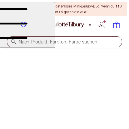
LETZTE CHANCE! Erhalte ein kostenloses Mini-Beauty-Duo, wenn du 110
€ ausgibst! Es gelten die AGB.
Nach Produkt, Farbton, Farbe suchen
45 % RABATT!
CHARLOTTE’S ICONIC BEAUTY WAND TRIO
OFFER ENDED
126,00 €