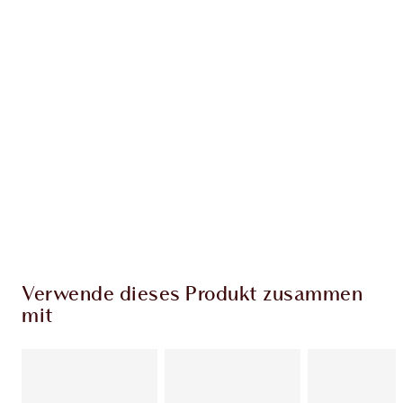
EXKLUSIV-ANGEBOTE BEI CHARLOTTE TILBURY
Charlottes Darlings Treue-Club. Sammle bei
jedem Einkauf Treuetaler!
Kostenloser Standardversand wenn du
59,00 €ausgibst
Wähle zwei kostenlose Proben beim Checkout
aus
Verwende dieses Produkt zusammen
mit