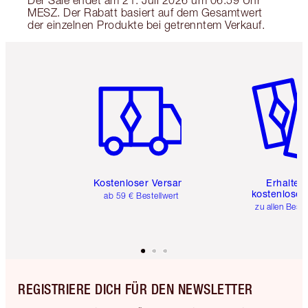
Der Sale endet am 21. Juli 2026 um 06:59 Uhr
MESZ. Der Rabatt basiert auf dem Gesamtwert
der einzelnen Produkte bei getrenntem Verkauf.
Artikel 1 von 6
Artikel 
Kostenloser Versand
Erhalte 
kostenlose 
ab 59 € Bestellwert
zu allen Best
REGISTRIERE DICH FÜR DEN NEWSLETTER