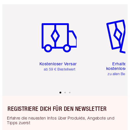
Artikel 1 von 6
Artikel 
Kostenloser Versand
Erhalte 
kostenlose 
ab 59 € Bestellwert
zu allen Best
REGISTRIERE DICH FÜR DEN NEWSLETTER
Erfahre die neuesten Infos über Produkte, Angebote und
Tipps zuerst