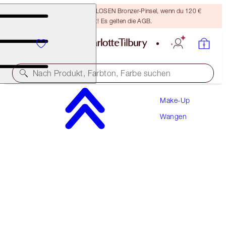
Sichere dir einen KOSTENLOSEN Bronzer-Pinsel, wenn du 120 €
ausgibst! Es gelten die AGB.
Nach Produkt, Farbton, Farbe suchen
Make-Up
MATTE BEAUTY BLUSH WAND
Wangen
PILLOW TALK DREAM POP
42,00 €
(
3.500,00 €
/
1
l
)