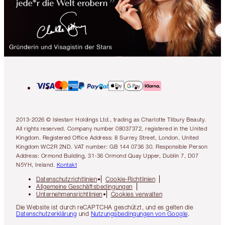
2013-2026 © Islestarr Holdings Ltd., trading as Charlotte Tilbury Beauty.
All rights reserved. Company number 08037372, registered in the United
Kingdom. Registered Office Address: 8 Surrey Street, London, United
Kingdom WC2R 2ND. VAT number: GB 144 0736 30. Responsible Person
Address: Ormond Building, 31-36 Ormond Quay Upper, Dublin 7, D07
N5YH, Ireland.
Kontakt
Datenschutzrichtlinien
Cookie-Richtlinien
Allgemeine Geschäftsbedingungen
Unternehmensrichtlinien
Cookies verwalten
Die Website ist durch reCAPTCHA geschützt, und es gelten die
Datenschutzerklärung
und
Nutzungsbedingungen von Google
.