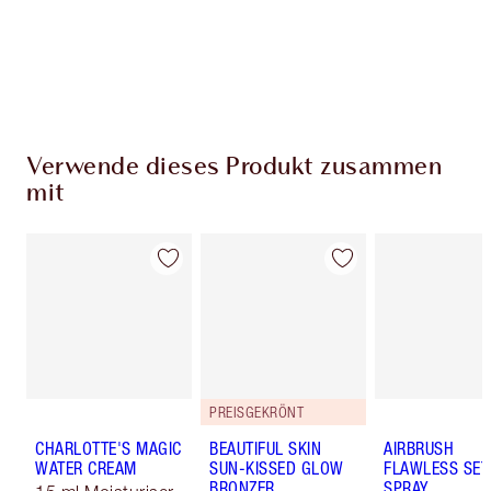
59,00 €ausgibst
Wähle zwei kostenlose Proben beim Checkout
aus
Verwende dieses Produkt zusammen
mit
PREISGEKRÖNT
CHARLOTTE'S MAGIC
BEAUTIFUL SKIN
AIRBRUSH
WATER CREAM
SUN-KISSED GLOW
FLAWLESS SET
BRONZER
SPRAY