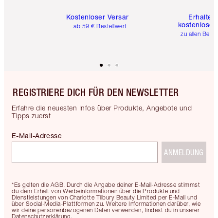
Kostenloser Versand
Erhalte 
kostenlose 
ab 59 € Bestellwert
zu allen Best
REGISTRIERE DICH FÜR DEN NEWSLETTER
Erfahre die neuesten Infos über Produkte, Angebote und
Tipps zuerst
E-Mail-Adresse
ANMELDUNG
*Es gelten die AGB. Durch die Angabe deiner E-Mail-Adresse stimmst
du dem Erhalt von Werbeinformationen über die Produkte und
Dienstleistungen von Charlotte Tilbury Beauty Limited per E-Mail und
über Social-Media-Plattformen zu. Weitere Informationen darüber, wie
wir deine personenbezogenen Daten verwenden, findest du in unserer
Datenschutzerklärung.