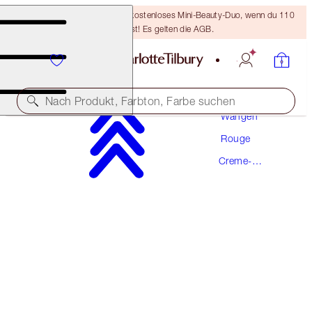
LETZTE CHANCE! Erhalte ein kostenloses Mini-Beauty-Duo, wenn du 110
€ ausgibst! Es gelten die AGB.
Make-Up
Nach Produkt, Farbton, Farbe suchen
Wangen
Rouge
BEAUTIFUL SKIN ISLAND GLOW LIP & CHEEK
Creme-
SUN-BLUSHED GLOW
Rouge
49,00 €
(
19.600,00 €
/
1
kg
)