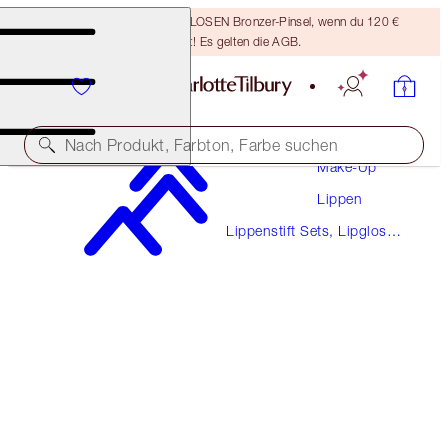
Sichere dir einen KOSTENLOSEN Bronzer-Pinsel, wenn du 120 €
ausgibst! Es gelten die AGB.
Nach Produkt, Farbton, Farbe suchen
Make-Up
Lippen
UNREAL JUICYLICIOUS LIP & CHEEK KIT
Lippenstift Sets, Lipgloss
MAKEUP KIT
Sets & Mehr
70,00 €
66,50 €