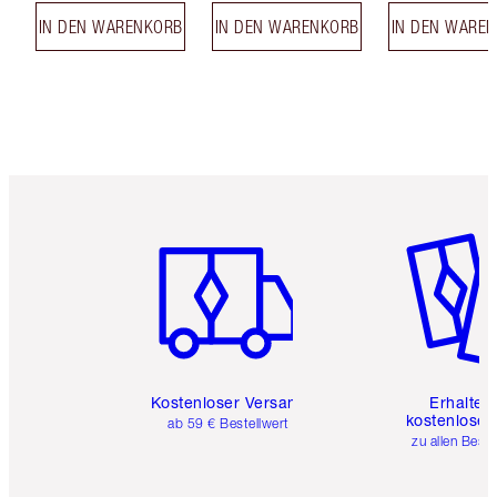
IN DEN WARENKORB
IN DEN WARENKORB
IN DEN WARE
Artikel 1 von 6
Artikel 
Kostenloser Versand
Erhalte 
kostenlose 
ab 59 € Bestellwert
zu allen Best