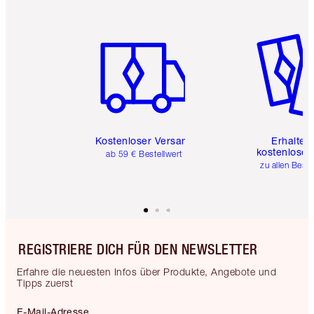
Artikel 1 von 6
Artikel 
Kostenloser Versand
Erhalte 
kostenlose 
ab 59 € Bestellwert
zu allen Best
REGISTRIERE DICH FÜR DEN NEWSLETTER
Erfahre die neuesten Infos über Produkte, Angebote und
Tipps zuerst
E-Mail-Adresse