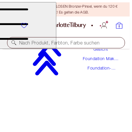
Sichere dir einen KOSTENLOSEN Bronzer-Pinsel, wenn du 120 €
ausgibst! Es gelten die AGB.
Make-Up
Nach Produkt, Farbton, Farbe suchen
Gesicht
Foundation Make-
UNREAL SKIN SHEER GLOW TINT HYDRATING
Up
FOUNDATION STICK
Foundation-
Stick
1 FAIR
48,00 €
(
5.333,00 €
/
1
kg
)