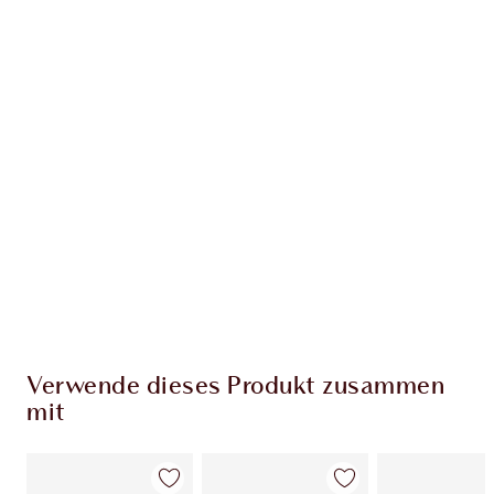
Erhalte 48 Treuetaler
Mehr erfahren
EXKLUSIV-ANGEBOTE BEI CHARLOTTE TILBURY
Charlottes Darlings Treue-Club. Sammle bei
jedem Einkauf Treuetaler!
Kostenloser Standardversand wenn du
59,00 €ausgibst
Wähle zwei kostenlose Proben beim Checkout
aus
Verwende dieses Produkt zusammen
mit