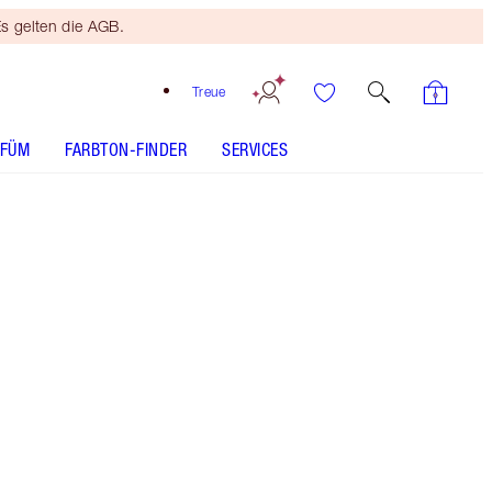
s gelten die AGB.
Treue
RFÜM
FARBTON-FINDER
SERVICES
Juicylicious Candy Fig
SHADE MATCH