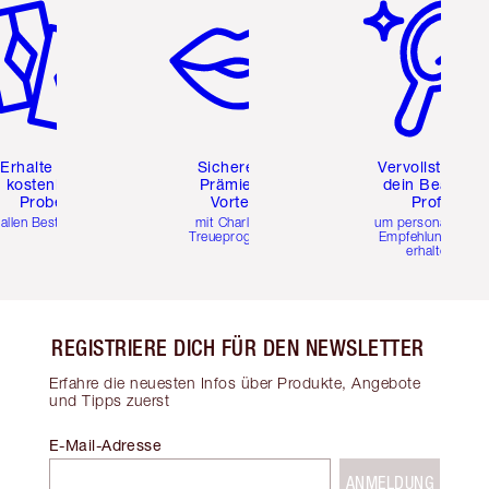
Erhalte zwei
Sichere dir
Vervollständig
kostenlose
Prämien &
dein Beauty-
Proben
Vorteile
Profil
 allen Bestellungen
mit Charlottes
um personalisierte
Treueprogramm
Empfehlungen zu
erhalten
REGISTRIERE DICH FÜR DEN NEWSLETTER
Erfahre die neuesten Infos über Produkte, Angebote
und Tipps zuerst
E-Mail-Adresse
ANMELDUNG