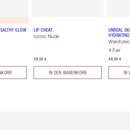
HEALTHY GLOW
LIP CHEAT
UNREAL SK
HYDRATING
Iconic Nude
Weichzeic
4 Fair
28,50 €
48,00 €
NKORB
IN DEN WARENKORB
IN
tikel 2 von 6
Artikel 3 von 6
Artikel 4 von 6