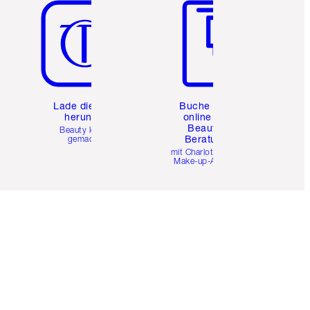
e
Lade die App
Buche eine
herunter
online 1:1
Beauty-
Beauty leicht
Beratung
gemacht
mit Charlottes Pro
Make-up-Artists.