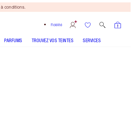
à conditions.
Fidélité
PARFUMS
TROUVEZ VOS TEINTES
SERVICES
Mini duo beauté
offert
dès 150 $ d'achats! Offre
soumise à conditions.
Achetez l’icône de beauté grand format de
Charlotte + obtenez gratuitement un format
voyage assorti!** Ma crème de nuit primée à effet
raffermissant et repulpant! Un sommeil
réparateur dans un élixir en crème! ** Offres