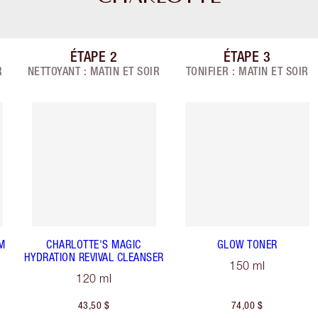
ÉTAPE
2
ÉTAPE
3
r 7
Article 2 sur 7
Article 3 sur 
R
NETTOYANT : MATIN ET SOIR
TONIFIER : MATIN ET SOIR
M
CHARLOTTE'S MAGIC
GLOW TONER
HYDRATION REVIVAL CLEANSER
150 ml
120 ml
43,50 $
74,00 $