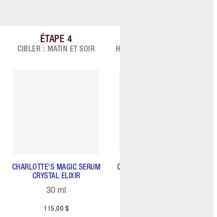
ÉTAPE
4
ÉTAPE
5
7
Article 4 sur 7
Article 5 sur 7
CIBLER : MATIN ET SOIR
HYDRATATION : ÉCLAT FRAIS
COMME LA ROSÉE
CHARLOTTE'S MAGIC SERUM
CHARLOTTE'S MAGIC WATER
CRYSTAL ELIXIR
CREAM
30 ml
50 ml Moisturiser
115,00 $
142,00 $