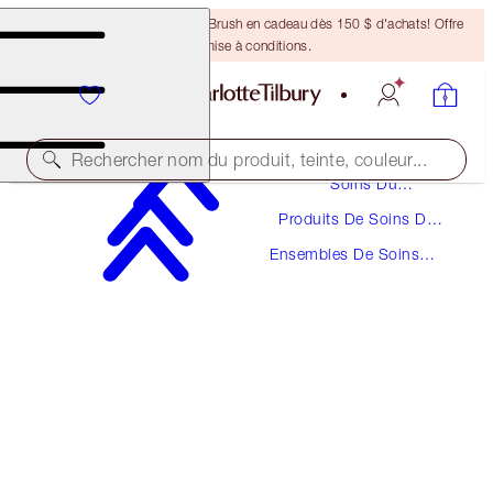
Recevez un pinceau Bronzing Brush en cadeau dès 150 $ d'achats! Offre
soumise à conditions.
Rechercher nom du produit, teinte, couleur...
Soins Du
Visage
Produits De Soins Du
ÉCONOMISEZ 15 %
Visage
Ensembles De Soins
HYDRATION & RADIANCE SKIN DUO
Du Visage
SKINCARE KIT
SKINCARE KIT
181,50 $
154,28 $
(
403,33 $
/
100
ml
)