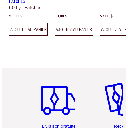
PATCHES
60 Eye Patches
95,00 $
50,00 $
53,00 $
AJOUTEZ AU PANIER
AJOUTEZ AU PANIER
AJOUTEZ AU P
Article 1 sur 6
Article 
Livraison gratuite
Recev