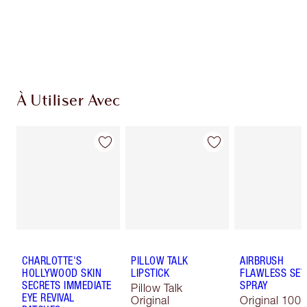
dépensez 50,00 $
Choisissez 2 échantillons gratuits au moment
du paiement
À Utiliser Avec
CHARLOTTE'S
PILLOW TALK
AIRBRUSH
HOLLYWOOD SKIN
LIPSTICK
FLAWLESS SET
SECRETS IMMEDIATE
SPRAY
Pillow Talk
EYE REVIVAL
Original
Original 100 