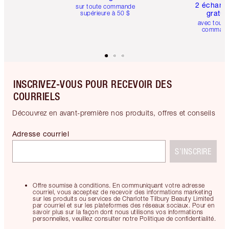
2 échanti
sur toute commande
gratui
supérieure à 50 $
avec toute
comman
INSCRIVEZ-VOUS POUR RECEVOIR DES
COURRIELS
Découvrez en avant-première nos produits, offres et conseils
Adresse courriel
S’INSCRIRE
Offre soumise à conditions. En communiquant votre adresse
courriel, vous acceptez de recevoir des informations marketing
sur les produits ou services de Charlotte Tilbury Beauty Limited
par courriel et sur les plateformes des réseaux sociaux. Pour en
savoir plus sur la façon dont nous utilisons vos informations
personnelles, veuillez consulter notre Politique de confidentialité.