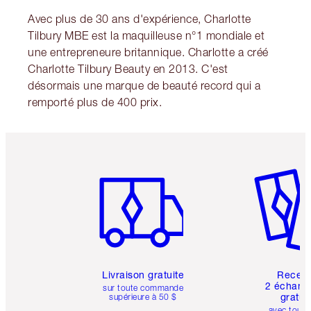
Avec plus de 30 ans d'expérience, Charlotte
Tilbury MBE est la maquilleuse n°1 mondiale et
une entrepreneure britannique. Charlotte a créé
Charlotte Tilbury Beauty en 2013. C'est
désormais une marque de beauté record qui a
remporté plus de 400 prix.
Article 1 sur 6
Article 
Livraison gratuite
Recev
2 échanti
sur toute commande
gratui
supérieure à 50 $
avec toute