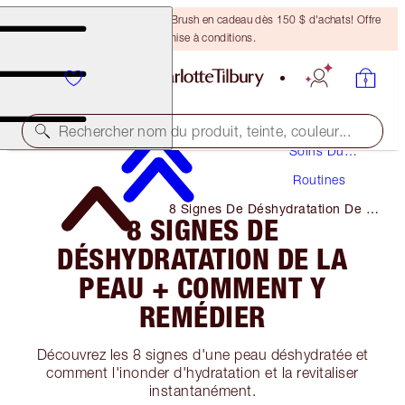
Recevez un pinceau Bronzing Brush en cadeau dès 150 $ d'achats! Offre
soumise à conditions.
Rechercher nom du produit, teinte, couleur...
Soins Du
Visage
Routines
8 Signes De Déshydratation De La
8 SIGNES DE
Peau + Comment Y Remédier
DÉSHYDRATATION DE LA
PEAU + COMMENT Y
REMÉDIER
Découvrez les 8 signes d'une peau déshydratée et
comment l'inonder d'hydratation et la revitaliser
instantanément.