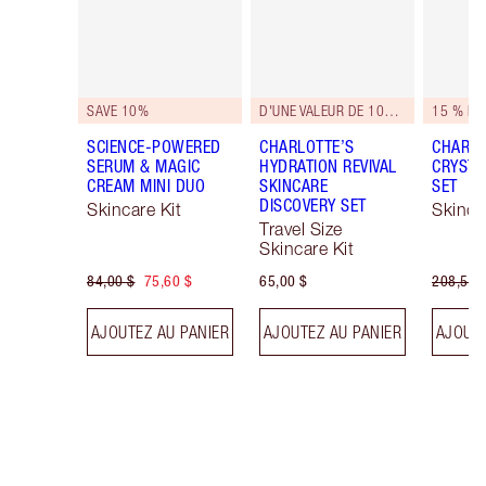
SAVE 10%
D'UNE VALEUR DE 105 $!
15 % D'
SCIENCE-POWERED
CHARLOTTE’S
CHARLO
SERUM & MAGIC
HYDRATION REVIVAL
CRYSTA
CREAM MINI DUO
SKINCARE
SET
DISCOVERY SET
Skincare Kit
Skinca
Travel Size
Skincare Kit
84,00 $
75,60 $
65,00 $
208,50 
AJOUTEZ AU PANIER
AJOUTEZ AU PANIER
AJOUTE