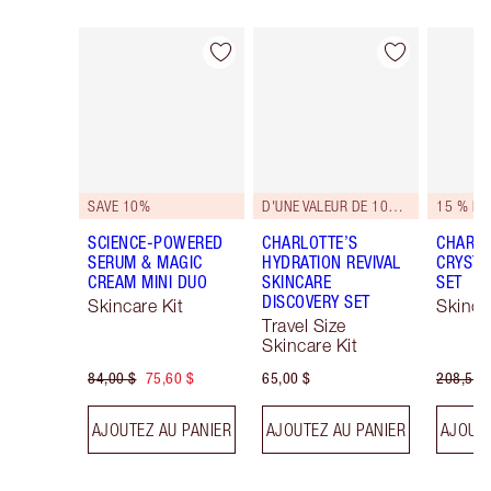
Article 1 sur 40
Article 2 sur 40
SAVE 10%
D'UNE VALEUR DE 105 $!
15 % D'
SCIENCE-POWERED
CHARLOTTE’S
CHARLO
SERUM & MAGIC
HYDRATION REVIVAL
CRYSTA
CREAM MINI DUO
SKINCARE
SET
DISCOVERY SET
Skincare Kit
Skinca
Travel Size
Skincare Kit
84,00 $
75,60 $
65,00 $
208,50 
AJOUTEZ AU PANIER
AJOUTEZ AU PANIER
AJOUTE