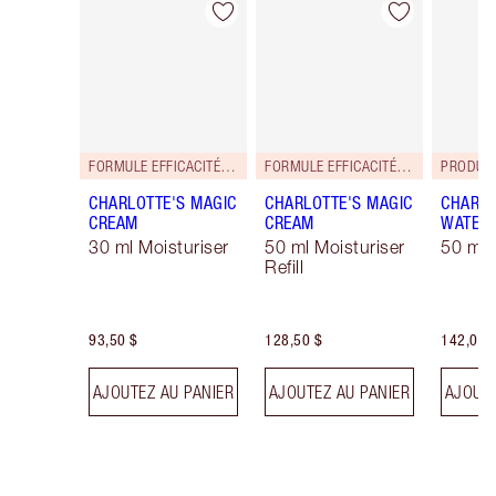
Article 1 sur 33
Article 2 sur 33
FORMULE EFFICACITÉ RENFORCÉE!
FORMULE EFFICACITÉ RENFORCÉE!
PRODUIT
CHARLOTTE'S MAGIC
CHARLOTTE'S MAGIC
CHARLO
CREAM
CREAM
WATER
30 ml Moisturiser
50 ml Moisturiser
50 ml 
Refill
93,50 $
128,50 $
142,00 
AJOUTEZ AU PANIER
AJOUTEZ AU PANIER
AJOUTE