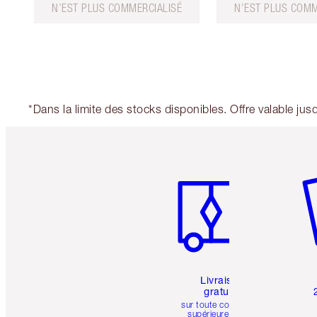
N’EST PLUS COMMERCIALISÉ
N’EST PLUS COMM
*Dans la limite des stocks disponibles. Offre valable ju
Article 1 sur 6
Art
Livraison
gratuite
sur toute commande
supérieure à 50 $