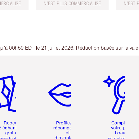
ERCIALISÉ
N’EST PLUS COMMERCIALISÉ
N’EST 
squ'à 00h59 EDT le 21 juillet 2026. Réduction basée sur la va
icle 2 sur 6
Article 3 sur 6
Article 4 sur 6
Recevez
Profitez de
Compléter
2 échantillons
récompenses
votre profil
gratuits
et
beauté
d'avantages
avec toutes les
pour obtenir des