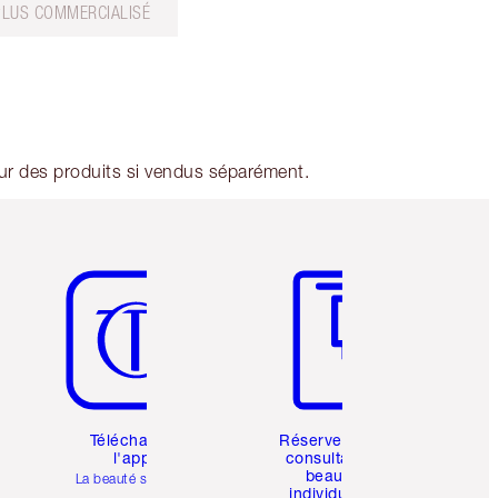
PLUS COMMERCIALISÉ
leur des produits si vendus séparément.
Article 5 sur 6
Article 6 sur 6
Téléchargez
Réservez une
l'appli
consultation
beauté
La beauté simplifiée
individuelle