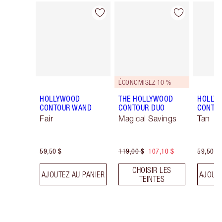
Article 1 sur 23
Article 2 sur 23
ÉCONOMISEZ 10 %
HOLLYWOOD
THE HOLLYWOOD
HOLLY
CONTOUR WAND
CONTOUR DUO
CONTO
Fair
Magical Savings
Tan
59,50 $
119,00 $
107,10 $
59,50 $
CHOISIR LES
AJOUTEZ AU PANIER
AJOUTE
TEINTES