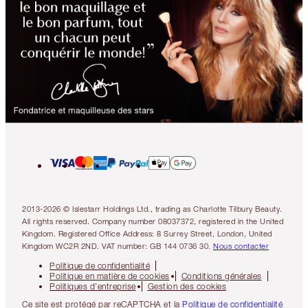
2013-2026 © Islestarr Holdings Ltd., trading as Charlotte Tilbury Beauty.
All rights reserved. Company number 08037372, registered in the United
Kingdom. Registered Office Address: 8 Surrey Street, London, United
Kingdom WC2R 2ND. VAT number: GB 144 0736 30.
Nous contacter
Politique de confidentialité
Politique en matière de cookies
Conditions générales
Politiques d’entreprise
Gestion des cookies
Ce site est protégé par reCAPTCHA et la
Politique de confidentialité