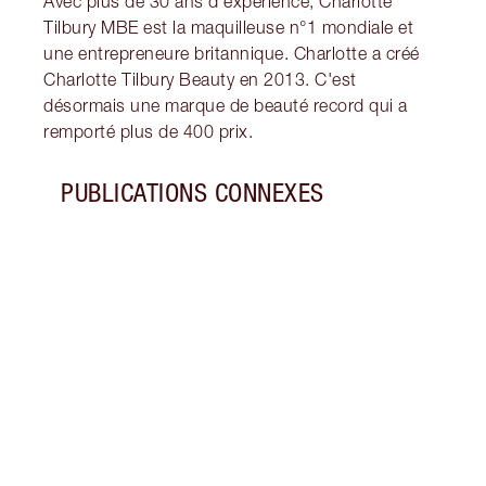
Avec plus de 30 ans d'expérience, Charlotte
Tilbury MBE est la maquilleuse n°1 mondiale et
une entrepreneure britannique. Charlotte a créé
Charlotte Tilbury Beauty en 2013. C'est
désormais une marque de beauté record qui a
remporté plus de 400 prix.
PUBLICATIONS CONNEXES
Article 1 sur 5
TEIN
POUR
Que v
médiu
teint
votre
façon