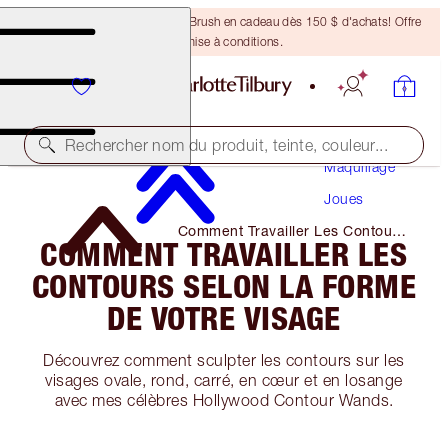
Recevez un pinceau Bronzing Brush en cadeau dès 150 $ d'achats! Offre
soumise à conditions.
Rechercher nom du produit, teinte, couleur...
Maquillage
Joues
Comment Travailler Les Contours
COMMENT TRAVAILLER LES
Selon La Forme De Votre Visage
CONTOURS SELON LA FORME
DE VOTRE VISAGE
Découvrez comment sculpter les contours sur les
visages ovale, rond, carré, en cœur et en losange
avec mes célèbres Hollywood Contour Wands.