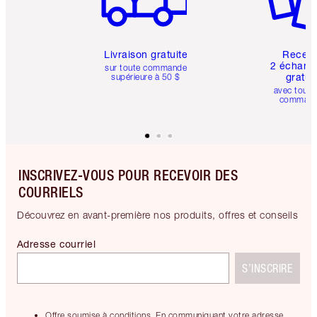
Livraison gratuite
Recev
2 échanti
sur toute commande
gratui
supérieure à 50 $
avec toute
comman
INSCRIVEZ-VOUS POUR RECEVOIR DES
COURRIELS
Découvrez en avant-première nos produits, offres et conseils
Adresse courriel
S’INSCRIRE
Offre soumise à conditions. En communiquant votre adresse