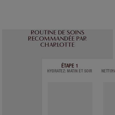
Choisissez 2 échantillons gratuits au moment
du paiement
ROUTINE DE SOINS
RECOMMANDÉE PAR
CHARLOTTE
ÉTAPE
1
Article 1 sur 7
HYDRATEZ: MATIN ET SOIR
NETTOYA