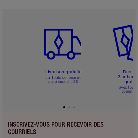
Article 1 sur 6
Article 
Livraison gratuite
Recev
2 échanti
sur toute commande
gratui
supérieure à 50 $
avec toute
comman
INSCRIVEZ-VOUS POUR RECEVOIR DES
COURRIELS