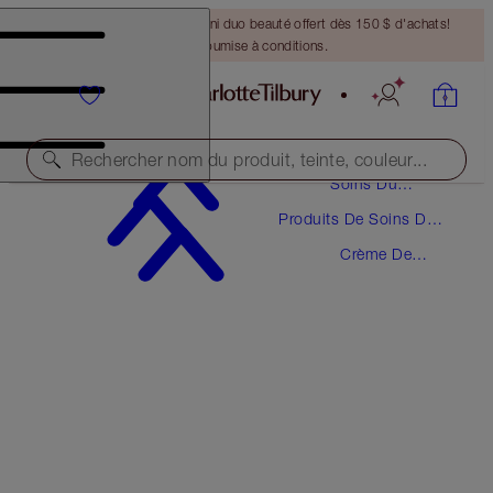
DERNIÈRE CHANCE ! Un mini duo beauté offert dès 150 $ d'achats!
Offre soumise à conditions.
Rechercher nom du produit, teinte, couleur...
Soins Du
Visage
Produits De Soins Du
MAGIC NIGHT CREAM
Visage
Crème De
15 ML
Nuit
61,00 $
(
406,67 $
/
100
ml
)