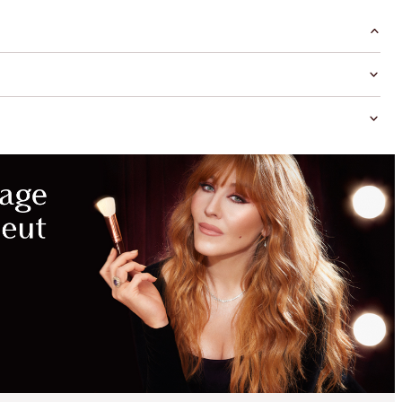
MAGICAL
SAVINGS
WITH
EXCLUSIVE
KITS