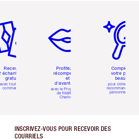
icle 2 sur 6
Article 3 sur 6
Article 4 sur 6
Recevez
Profitez de
Compléter
2 échantillons
récompenses
votre profil
gratuits
et
beauté
d'avantages
avec toutes les
pour obtenir des
commandes
recommandations
avec le Programme
personnalisées
de fidélité de
Charlotte
INSCRIVEZ-VOUS POUR RECEVOIR DES
COURRIELS