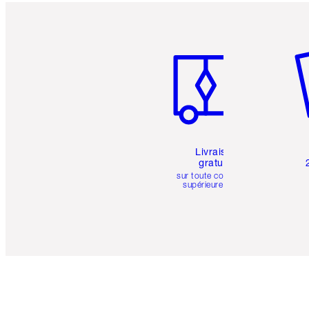
Article 1 sur 6
Art
Livraison
gratuite
sur toute commande
supérieure à 50 $