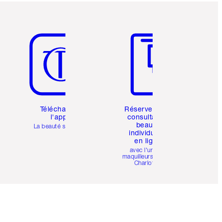
Article 5 sur 6
Article 6 sur 6
Téléchargez
Réservez une
l'appli
consultation
beauté
La beauté simplifiée
individuelle
en ligne
avec l'un des
maquilleurs pro de
Charlotte.