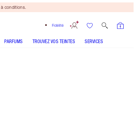
à conditions.
Fidélité
PARFUMS
TROUVEZ VOS TEINTES
SERVICES
ANALYSEUR DE PEAU
Mini duo beauté
offert
dès 150 $ d'achats! Offre
soumise à conditions.