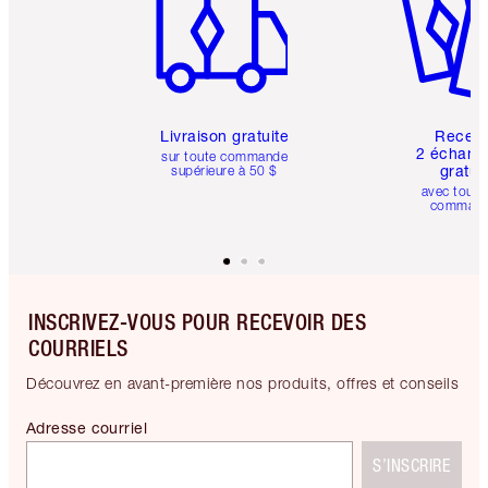
Livraison gratuite
Recev
2 échanti
sur toute commande
gratui
supérieure à 50 $
avec toute
comman
INSCRIVEZ-VOUS POUR RECEVOIR DES
COURRIELS
Découvrez en avant-première nos produits, offres et conseils
Adresse courriel
S’INSCRIRE