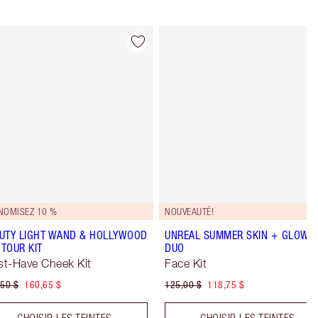
Article 4 sur 29
Article 5 sur 
NOMISEZ 10 %
NOUVEAUTÉ!
UTY LIGHT WAND & HOLLYWOOD
UNREAL SUMMER SKIN + GLOW
TOUR KIT
DUO
t-Have Cheek Kit
Face Kit
50 $
160,65 $
125,00 $
118,75 $
CHOISIR LES TEINTES
CHOISIR LES TEINTES