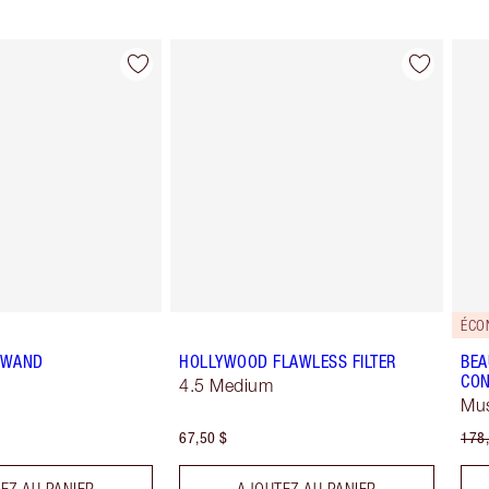
Article 2 sur 29
Article 3 sur 29
ÉCO
T WAND
HOLLYWOOD FLAWLESS FILTER
BEA
CON
4.5 Medium
Mus
67,50 $
178,
EZ AU PANIER
AJOUTEZ AU PANIER