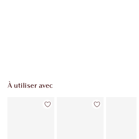
EXCLUSIVITÉS CHARLOTTE TILBURY
Club fidélité Charlotte's Darlings. Gagnez des
points de fidélité à chaque achat!
Livraison standard gratuite quand vous
dépensez 50,00 $
Choisissez 2 échantillons gratuits au moment
du paiement
À utiliser avec