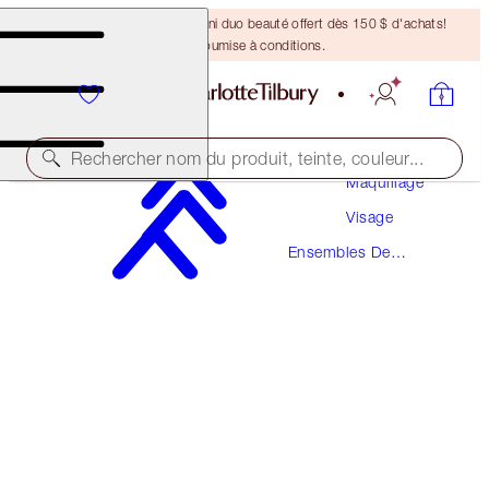
DERNIÈRE CHANCE ! Un mini duo beauté offert dès 150 $ d'achats!
Offre soumise à conditions.
Rechercher nom du produit, teinte, couleur...
Maquillage
Visage
AIRBRUSH GLOW & SET TRAVEL KIT
Ensembles De
FACE KIT
Maquillage
99,50 $
94,53 $