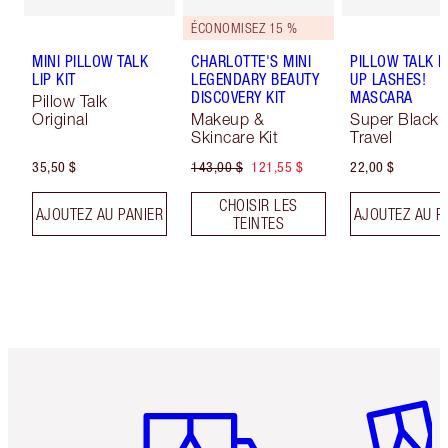
ÉCONOMISEZ 15 %
MINI PILLOW TALK
CHARLOTTE'S MINI
PILLOW TALK 
LIP KIT
LEGENDARY BEAUTY
UP LASHES!
DISCOVERY KIT
MASCARA
Pillow Talk
Original
Makeup &
Super Black 
Skincare Kit
Travel
35,50 $
143,00 $
121,55 $
22,00 $
CHOISIR LES
AJOUTEZ AU PANIER
AJOUTEZ AU P
TEINTES
Article 1 sur 6
Article 