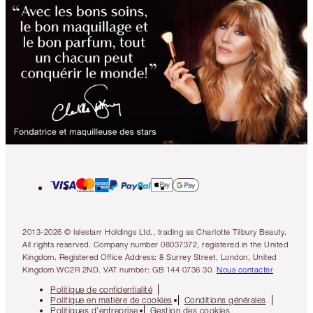
2013-2026 © Islestarr Holdings Ltd., trading as Charlotte Tilbury Beauty.
All rights reserved. Company number 08037372, registered in the United
Kingdom. Registered Office Address: 8 Surrey Street, London, United
Kingdom WC2R 2ND. VAT number: GB 144 0736 30.
Nous contacter
Politique de confidentialité
Politique en matière de cookies
Conditions générales
Politiques d’entreprise
Gestion des cookies