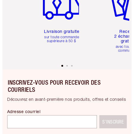
Livraison gratuite
Recev
2 échanti
sur toute commande
gratui
supérieure à 50 $
avec toute
comman
INSCRIVEZ-VOUS POUR RECEVOIR DES
COURRIELS
Découvrez en avant-première nos produits, offres et conseils
Adresse courriel
S’INSCRIRE