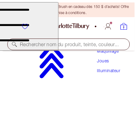
Recevez un pinceau Bronzing Brush en cadeau dès 150 $ d'achats! Offre
soumise à conditions.
Rechercher nom du produit, teinte, couleur...
Maquillage
Joues
HOLLYWOOD GLOW GLIDE FACE ARCHITECT
HIGHLIGHTER
Illuminateur
GILDED GLOW
67,50 $
(
96,43 $
/
10
g
)