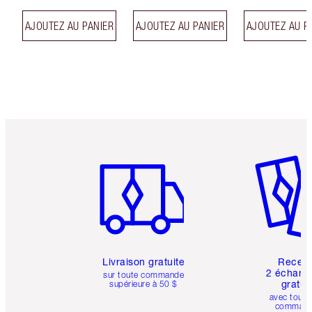
AJOUTEZ AU PANIER
AJOUTEZ AU PANIER
AJOUTEZ AU P
Article 1 sur 6
Article 
Livraison gratuite
Recev
2 échanti
sur toute commande
gratui
supérieure à 50 $
avec toute
comman