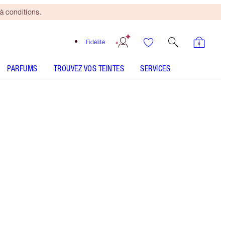
à conditions.
Fidélité
PARFUMS
TROUVEZ VOS TEINTES
SERVICES
Sunset Glow - Out of Stock
TEINTES IDÉALES