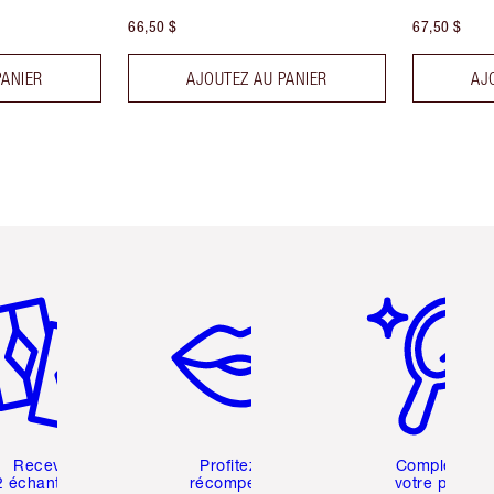
66,50 $
67,50 $
PANIER
AJOUTEZ AU PANIER
AJ
icle 2 sur 6
Article 3 sur 6
Article 4 sur 6
Recevez
Profitez de
Compléter
2 échantillons
récompenses
votre profil