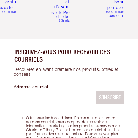
gratuits
et
beauté
d'avantages
avec toutes les
pour obtenir des
commandes
recommandations
avec le Programme
personnalisées
de fidélité de
Charlotte
INSCRIVEZ-VOUS POUR RECEVOIR DES
COURRIELS
Découvrez en avant-première nos produits, offres et
conseils
Adresse courriel
S’INSCRIRE
Offre soumise à conditions. En communiquant votre
adresse courriel, vous acceptez de recevoir des
informations marketing sur les produits ou services de
Charlotte Tilbury Beauty Limited par courriel et sur les
plateformes des réseaux sociaux. Pour en savoir plus
sur la façon dont nous utilisons vos informations