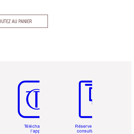
OUTEZ AU PANIER
Article 5 sur 6
Article 6 sur 6
Téléchargez
Réservez une
l'appli
consultation