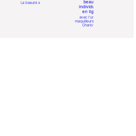
beauté
La beauté simplifiée
individuelle
en ligne
avec l'un des
maquilleurs pro de
Charlotte.