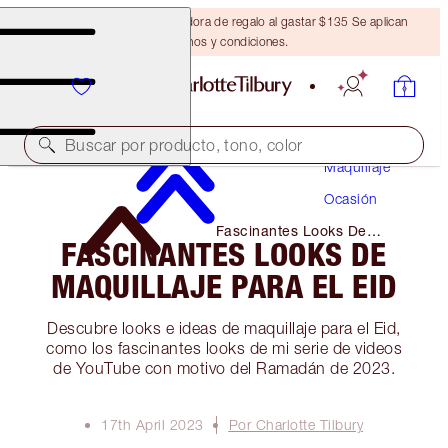
Obtén una brocha bronceadora de regalo al gastar $135 Se aplican
términos y condiciones.
Buscar por producto, tono, color
Maquillaje
Ocasión
Fascinantes Looks De
FASCINANTES LOOKS DE
Maquillaje Para El Eid
MAQUILLAJE PARA EL EID
Descubre looks e ideas de maquillaje para el Eid,
como los fascinantes looks de mi serie de videos
de YouTube con motivo del Ramadán de 2023.
17th April 2023
Por Charlotte Tilbury