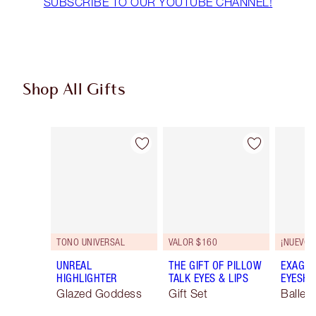
SUBSCRIBE TO OUR YOUTUBE CHANNEL!
Shop All Gifts
Artículo 1 de 106
Artículo 2 de 106
TONO UNIVERSAL
VALOR $160
¡NUEVO!
UNREAL
THE GIFT OF PILLOW
EXAGGE
HIGHLIGHTER
TALK EYES & LIPS
EYESHA
Glazed Goddess
Gift Set
Ballet