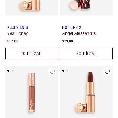
K.I.S.S.I.N.G
HOT LIPS 2
Yes Honey
Angel Alessandra
$37.00
$39.00
NOTIFÍCAME
NOTIFÍCAME