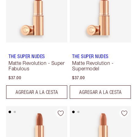
THE SUPER NUDES
THE SUPER NUDES
Matte Revolution - Super
Matte Revolution -
Fabulous
Supermodel
$37.00
$37.00
AGREGAR A LA CESTA
AGREGAR A LA CESTA