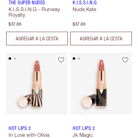
THE SUPER NUDES
K.I.S.S.I.N.G
K.I.S.S.I.N.G - Runway
Nude Kate
Royalty
$37.00
$37.00
AGREGAR A LA CESTA
AGREGAR A LA CESTA
HOT LIPS 2
HOT LIPS 2
In Love with Olivia
Jk Magic