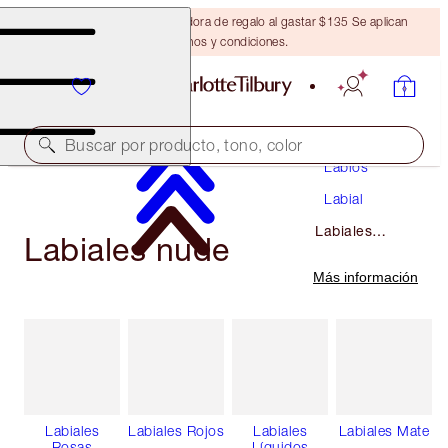
Obtén una brocha bronceadora de regalo al gastar $135 Se aplican
términos y condiciones.
Maquillaje
Buscar por producto, tono, color
Labios
Labial
Labiales
Labiales nude
Nude
Más información
Labiales
Labiales Rojos
Labiales
Labiales Mate
Rosas
Líquidos