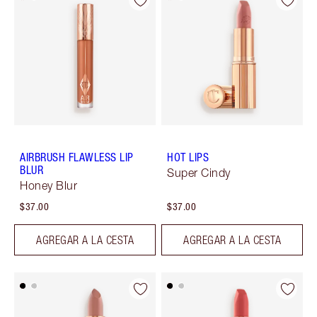
AIRBRUSH FLAWLESS LIP
HOT LIPS
BLUR
Super Cindy
Honey Blur
$37.00
$37.00
AGREGAR A LA CESTA
AGREGAR A LA CESTA