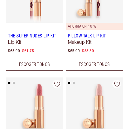
AHORRA UN 10 %
THE SUPER NUDES LIP KIT
PILLOW TALK LIP KIT
Lip Kit
Makeup Kit
$65.00
$61.75
$65.00
$58.50
ESCOGER TONOS
ESCOGER TONOS