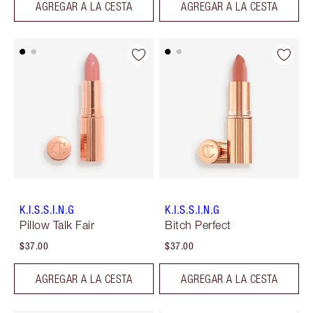
AGREGAR A LA CESTA
AGREGAR A LA CESTA
K.I.S.S.I.N.G
K.I.S.S.I.N.G
Pillow Talk Fair
Bitch Perfect
$37.00
$37.00
AGREGAR A LA CESTA
AGREGAR A LA CESTA