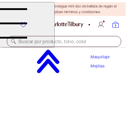
¡ÚLTIMA OPORTUNIDAD! Consigue mini dúo de belleza de regalo al
gastar $110 Se aplican términos y condiciones.
Buscar por producto, tono, color
Maquillaje
AHORRA UN 10 %
Mejillas
PILLOW TALK MAKEUP SECRETS
MAKEUP KIT
$167.00
$150.30