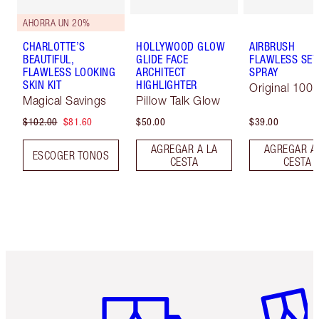
AHORRA UN 20%
CHARLOTTE’S
HOLLYWOOD GLOW
AIRBRUSH
BEAUTIFUL,
GLIDE FACE
FLAWLESS SET
FLAWLESS LOOKING
ARCHITECT
SPRAY
SKIN KIT
HIGHLIGHTER
Original 100 
Magical Savings
Pillow Talk Glow
$102.00
$81.60
$50.00
$39.00
AGREGAR A LA
AGREGAR A
ESCOGER TONOS
CESTA
CESTA
Artículo 1 de 6
Artículo