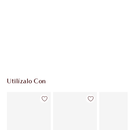
EXCLUSIVOS DE CHARLOTTE TILBURY
Club de fidelidad Charlotte’s Darlings. Gana
monedas de fidelización cada vez que
compres!
Entrega estándar gratuita al gastar $50
Escoge 2 muestras gratis al momento de pagar
Utilízalo Con