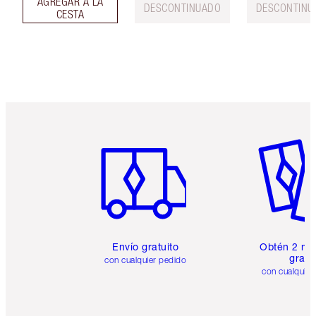
AGREGAR A LA
DESCONTINUADO
DESCONTINU
CESTA
Artículo 1 de 6
Artículo
Envío gratuito
Obtén 2 mu
gratis
con cualquier pedido
con cualquier