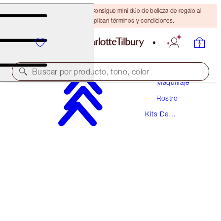
¡ÚLTIMA OPORTUNIDAD! Consigue mini dúo de belleza de regalo al
gastar $110 Se aplican términos y condiciones.
Buscar por producto, tono, color
Maquillaje
Rostro
EXCLUSIVO EN LÍNEA
Kits De
CONCEAL AND CORRECT KIT
Maquillaje
FACE KIT
$72.00
$68.40