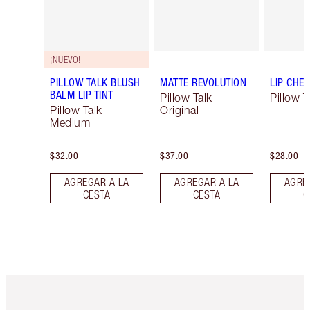
¡NUEVO!
PILLOW TALK BLUSH
MATTE REVOLUTION
LIP CHEA
BALM LIP TINT
Pillow Talk
Pillow T
Pillow Talk
Original
Medium
$32.00
$37.00
$28.00
AGREGAR A LA
AGREGAR A LA
AGRE
CESTA
CESTA
C
Artículo 1 de 6
Artículo