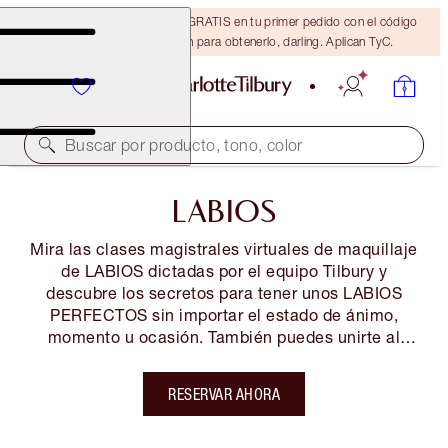
15% de descuento + ENVÍO GRATIS en tu primer pedido con el código
DARLING15. Inicia sesión para obtenerlo, darling. Aplican TyC.
Buscar por producto, tono, color
LABIOS
Mira las clases magistrales virtuales de maquillaje
de LABIOS dictadas por el equipo Tilbury y
descubre los secretos para tener unos LABIOS
PERFECTOS sin importar el estado de ánimo,
momento u ocasión. También puedes unirte al
equipo de artistas Tilbury para disfrutar de más
clases virtuales EXCLUSIVAS y acceder a
RESERVAR AHORA
CONSEJOS, TRUCOS y SECRETOS DE BELLEZA
para SENTIRTE y LUCIR INCREÍBLE. ¡También
podrás realizar tus compras EN VIVO! Las entradas