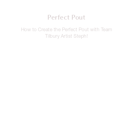
son GRATUITAS pero limitadas*, así que reserva la
tuya AHORA MISMO.
Perfect Pout
How to Create the Perfect Pout with Team
Tilbury Artist Steph!