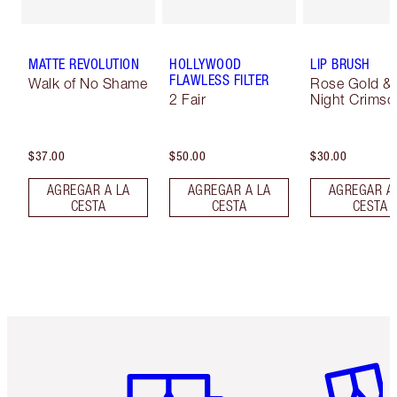
MATTE REVOLUTION
HOLLYWOOD
LIP BRUSH
FLAWLESS FILTER
Walk of No Shame
Rose Gold &
2 Fair
Night Crimso
$37.00
$50.00
$30.00
AGREGAR A LA
AGREGAR A LA
AGREGAR A
CESTA
CESTA
CESTA
Artículo 1 de 6
Artículo