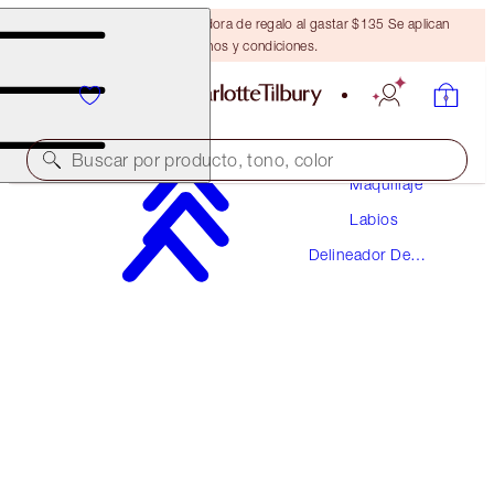
Obtén una brocha bronceadora de regalo al gastar $135 Se aplican
términos y condiciones.
Buscar por producto, tono, color
Maquillaje
Labios
LIP CHEAT
Delineador De
SAVAGE ROSE
Labios
$28.00
(
$233.33
/
10
g
)