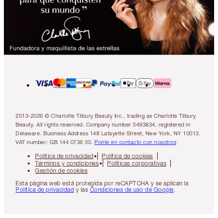
2013-2026 © Charlotte Tilbury Beauty Inc., trading as Charlotte Tilbury
Beauty. All rights reserved. Company number 5493834, registered in
Delaware. Business Address 148 Lafayette Street, New York, NY 10013.
VAT number: GB 144 0736 30.
Ponte en contacto con nosotros
Política de privacidad
Política de cookies
Términos y condiciones
Políticas corporativas
Gestión de cookies
Esta página web está protegida por reCAPTCHA y se aplican la
Política de privacidad
y las
Condiciones de uso de Google
.