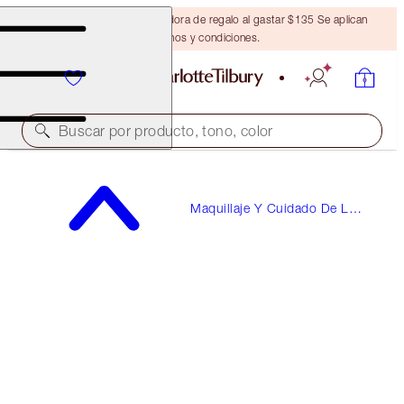
Obtén una brocha bronceadora de regalo al gastar $135 Se aplican
términos y condiciones.
Buscar por producto, tono, color
HOT LIPS 2
Maquillaje Y Cuidado De La
DANCEFLOOR PRINCESS
Piel Recargables
$39.00
(
$111.43
/
10
g
)