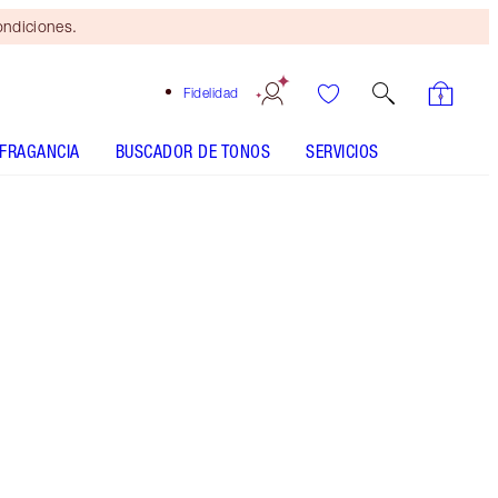
ondiciones.
Fidelidad
FRAGANCIA
BUSCADOR DE TONOS
SERVICIOS
Kiss 'n' Tell
SHADE MATCH
CÓMO APLICARLO