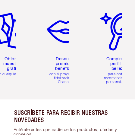
tículo 2 de 6
Artículo 3 de 6
Artículo 4 de 6
Obtén 2
Descubre
Completa tu
muestras
premios y
perfil de
gratis
beneficios
belleza
n cualquier pedido
con el programa de
para obtener
fidelización de
recomendaciones
Charlotte
personalizadas
SUSCRÍBETE PARA RECIBIR NUESTRAS
NOVEDADES
Entérate antes que nadie de los productos, ofertas y
consejos