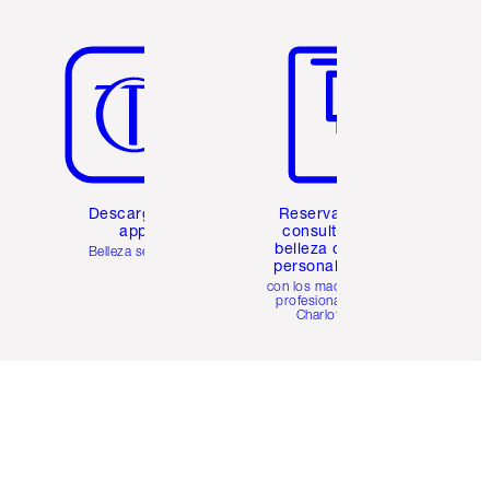
Artículo 5 de 6
Artículo 6 de 6
Descarga la
Reserva una
app
consulta de
belleza online
Belleza sencilla
personalizada
con los maquillistas
profesionales de
Charlotte.