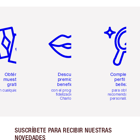
tículo 2 de 6
Artículo 3 de 6
Artículo 4 de 6
Obtén 2
Descubre
Completa tu
muestras
premios y
perfil de
gratis
beneficios
belleza
n cualquier pedido
con el programa de
para obtener
fidelización de
recomendaciones
Charlotte
personalizadas
SUSCRÍBETE PARA RECIBIR NUESTRAS
NOVEDADES