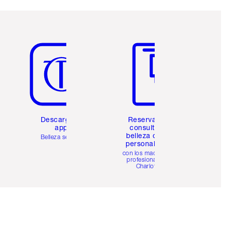
Artículo 5 de 6
Artículo 6 de 6
Descarga la
Reserva una
app
consulta de
belleza online
Belleza sencilla
personalizada
con los maquillistas
profesionales de
Charlotte.