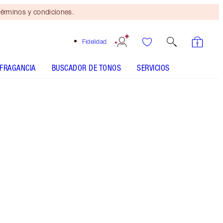
érminos y condiciones.
Fidelidad
FRAGANCIA
BUSCADOR DE TONOS
SERVICIOS
Pillow Talk Fair
SHADE MATCH
CÓMO APLICARLO