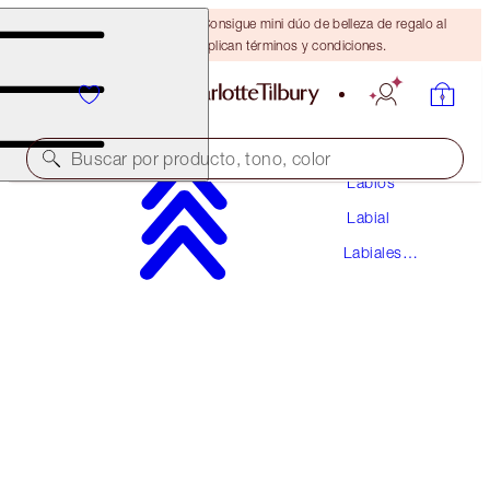
¡ÚLTIMA OPORTUNIDAD! Consigue mini dúo de belleza de regalo al
gastar $110 Se aplican términos y condiciones.
Maquillaje
Buscar por producto, tono, color
Labios
Labial
MATTE REVOLUTION
Labiales
VERY VICTORIA
Mate
$37.00
(
$105.71
/
10
g
)