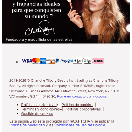
2013-2026 © Charlotte Tilbury Beauty Inc., trading as Charlotte Tilbury
Beauty. All rights reserved. Company number 5493834, registered in
Delaware. Business Address 148 Lafayette Street, New York, NY 10013.
VAT number: GB 144 0736 30.
Ponte en contacto con nosotros
Política de privacidad
Política de cookies
Términos y condiciones
Políticas corporativas
Gestión de cookies
Esta página web está protegida por reCAPTCHA y se aplican la
Política de privacidad
y las
Condiciones de uso de Google
.