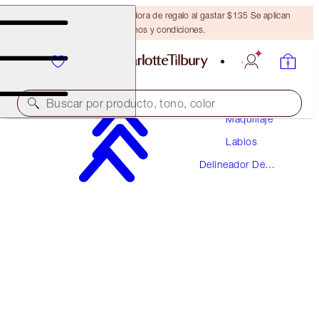
Obtén una brocha bronceadora de regalo al gastar $135 Se aplican
términos y condiciones.
Buscar por producto, tono, color
Maquillaje
Labios
LIP CHEAT
Delineador De
HOLLYWOOD HONEY
Labios
$28.00