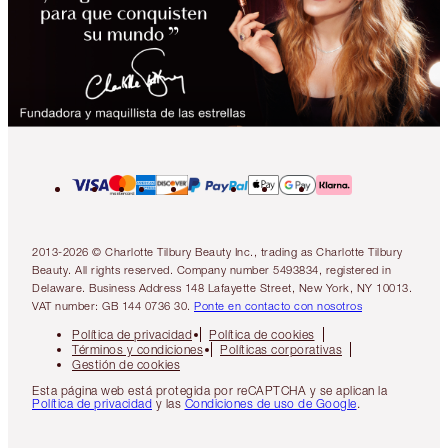
2013-2026 © Charlotte Tilbury Beauty Inc., trading as Charlotte Tilbury
Beauty. All rights reserved. Company number 5493834, registered in
Delaware. Business Address 148 Lafayette Street, New York, NY 10013.
VAT number: GB 144 0736 30.
Ponte en contacto con nosotros
Política de privacidad
Política de cookies
Términos y condiciones
Políticas corporativas
Gestión de cookies
Esta página web está protegida por reCAPTCHA y se aplican la
Política de privacidad
y las
Condiciones de uso de Google
.