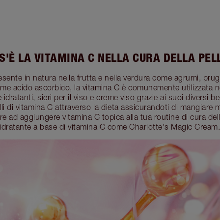
S'È LA VITAMINA C NELLA CURA DELLA PEL
esente in natura nella frutta e nella verdura come agrumi, prugn
e acido ascorbico, la vitamina C è comunemente utilizzata nei
dratanti, sieri per il viso e creme viso grazie ai suoi diversi be
lli di vitamina C attraverso la dieta assicurandoti di mangiare 
ltre ad aggiungere vitamina C topica alla tua routine di cura de
idratante a base di vitamina C come Charlotte's Magic Cream