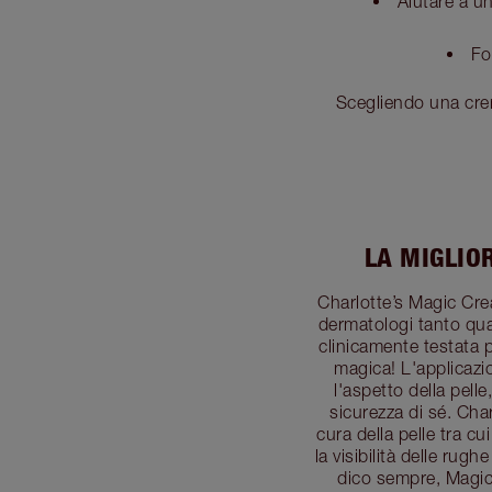
Aiutare a un
Fo
Scegliendo una crema
LA MIGLIO
Charlotte’s Magic Cre
dermatologi tanto quan
clinicamente testata p
magica! L'applicazi
l'aspetto della pel
sicurezza di sé. Char
cura della pelle tra c
la visibilità delle rug
dico sempre, Magic