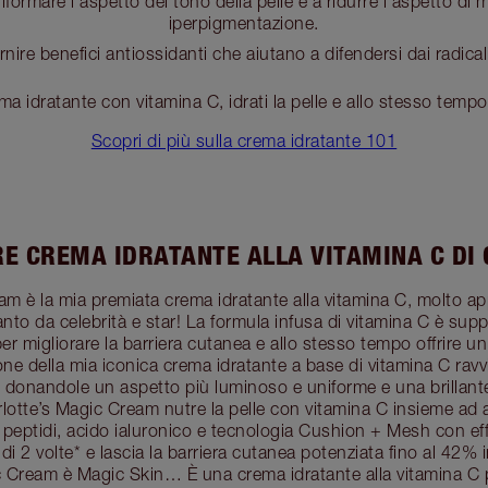
iformare l'aspetto del tono della pelle e a ridurre l'aspetto di
iperpigmentazione.
rnire benefici antiossidanti che aiutano a difendersi dai radicali
 idratante con vitamina C, idrati la pelle e allo stesso tempo n
Scopri di più sulla crema idratante 101
RE CREMA IDRATANTE ALLA VITAMINA C DI
am è la mia premiata crema idratante alla vitamina C, molto app
to da celebrità e star! La formula infusa di vitamina C è supp
er migliorare la barriera cutanea e allo stesso tempo offrire u
one della mia iconica crema idratante a base di vitamina C ra
le, donandole un aspetto più luminoso e uniforme e una brillan
lotte’s Magic Cream nutre la pelle con vitamina C insieme ad al
ui peptidi, acido ialuronico e tecnologia Cushion + Mesh con effe
he di 2 volte* e lascia la barriera cutanea potenziata fino al 42
 Cream è Magic Skin… È una crema idratante alla vitamina C p