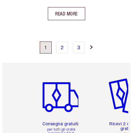
READ MORE
1
2
3
Articolo 1 di 6
Articolo
Consegna gratuita
Ricevi 2 ca
gratuit
per tutti gli ordini