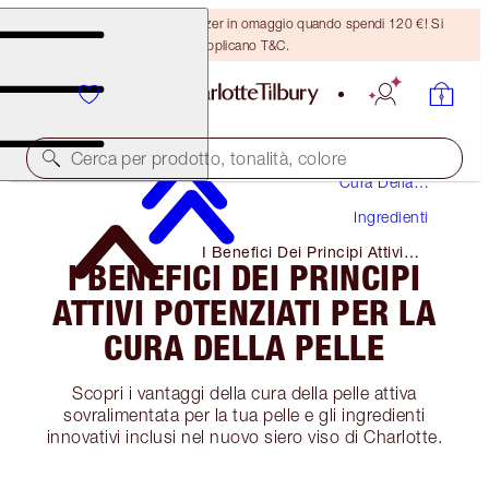
Ricevi un pennello per bronzer in omaggio quando spendi 120 €! Si
applicano T&C.
Cerca per prodotto, tonalità, colore
Cura Della
Pelle
Ingredienti
I Benefici Dei Principi Attivi
I BENEFICI DEI PRINCIPI
Potenziati Per La Cura Della
Pelle
ATTIVI POTENZIATI PER LA
CURA DELLA PELLE
Scopri i vantaggi della cura della pelle attiva
sovralimentata per la tua pelle e gli ingredienti
innovativi inclusi nel nuovo siero viso di Charlotte.