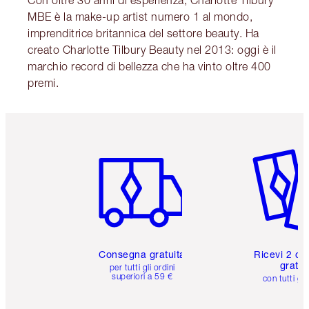
Con oltre 30 anni di esperienza, Charlotte Tilbury
MBE è la make-up artist numero 1 al mondo,
imprenditrice britannica del settore beauty. Ha
creato Charlotte Tilbury Beauty nel 2013: oggi è il
marchio record di bellezza che ha vinto oltre 400
premi.
Articolo 1 di 6
Articolo
Consegna gratuita
Ricevi 2 ca
gratuit
per tutti gli ordini
superiori a 59 €
con tutti gli