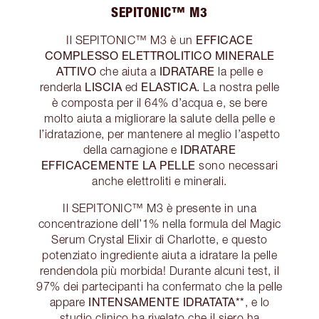
SEPITONIC™ M3
EFFICACE
Il SEPITONIC™ M3 è un
COMPLESSO ELETTROLITICO MINERALE
ATTIVO
IDRATARE
che aiuta a
la pelle e
LISCIA
ELASTICA.
renderla
ed
La nostra pelle
è composta per il 64% d’acqua e, se bere
molto aiuta a migliorare la salute della pelle e
l’idratazione, per mantenere al meglio l’aspetto
IDRATARE
della carnagione e
EFFICACEMENTE LA PELLE
sono necessari
anche elettroliti e minerali.
Il SEPITONIC™ M3 è presente in una
concentrazione dell’1% nella formula del Magic
Serum Crystal Elixir di Charlotte, e questo
potenziato ingrediente aiuta a idratare la pelle
rendendola più morbida! Durante alcuni test, il
97% dei partecipanti ha confermato che la pelle
INTENSAMENTE IDRATATA**
appare
, e lo
studio clinico ha rivelato che il siero ha