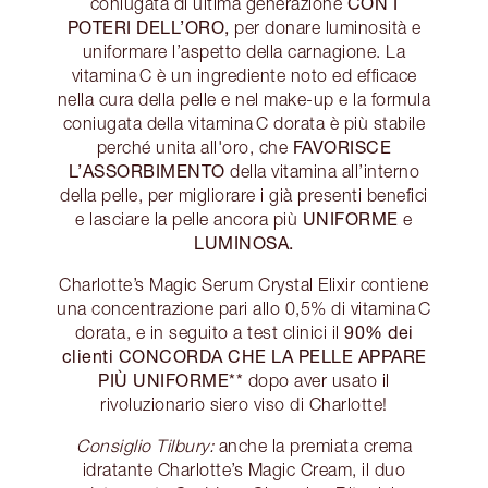
CON I
coniugata di ultima generazione
POTERI DELL’ORO,
per donare luminosità e
uniformare l’aspetto della carnagione. La
vitamina C è un ingrediente noto ed efficace
nella cura della pelle e nel make-up e la formula
coniugata della vitamina C dorata è più stabile
FAVORISCE
perché unita all'oro, che
L’ASSORBIMENTO
della vitamina all’interno
della pelle, per migliorare i già presenti benefici
UNIFORME
e lasciare la pelle ancora più
e
LUMINOSA.
Charlotte’s Magic Serum Crystal Elixir contiene
una concentrazione pari allo 0,5% di vitamina C
90% dei
dorata, e in seguito a test clinici il
clienti CONCORDA CHE LA PELLE APPARE
PIÙ UNIFORME**
dopo aver usato il
rivoluzionario siero viso di Charlotte!
Consiglio Tilbury:
anche la premiata crema
idratante Charlotte’s Magic Cream, il duo