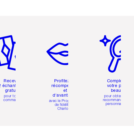
icle 2 sur 6
Article 3 sur 6
Article 4 sur 6
Recevez
Profitez de
Complétez
2 échantillons
récompenses
votre profil
gratuits
et
beauté
d'avantages
pour toute
pour obtenir des
commande
recommandations
avec le Programme
personnalisées
de fidélité de
Charlotte