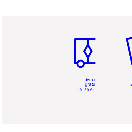
Article 1 sur 6
Art
Livraison
gratuite
dès 59 € d'achats