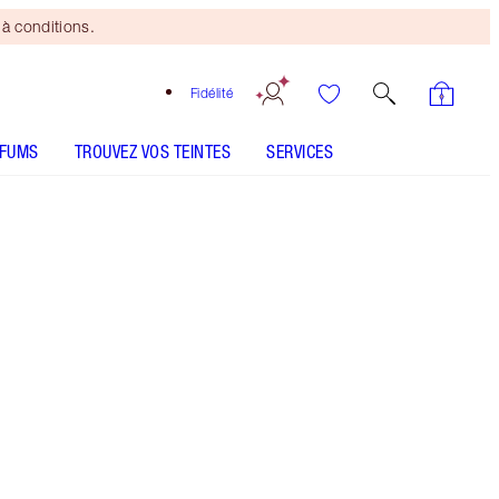
à conditions.
Fidélité
RFUMS
TROUVEZ VOS TEINTES
SERVICES
Bitch Perfect
SHADE MATCH
CONSEILS D'UTILISATION