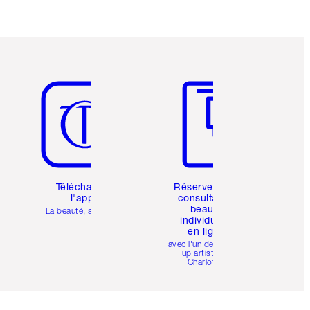
Article 5 sur 6
Article 6 sur 6
Téléchargez
Réservez une
l'appli
consultation
beauté
La beauté, simplifiée
individuelle
en ligne
avec l'un des make-
up artists de
Charlotte.