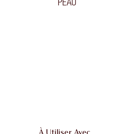
PEAU
cle 2 sur 20
Article 3 sur 20
À Utiliser Avec