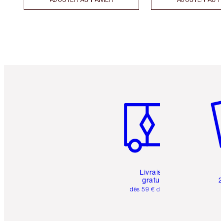
Article 1 sur 6
Art
Livraison
gratuite
dès 59 € d'achats