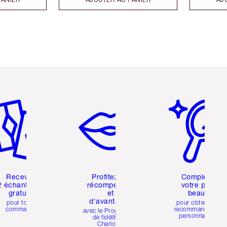
icle 2 sur 6
Article 3 sur 6
Article 4 sur 6
Recevez
Profitez de
Complétez
2 échantillons
récompenses
votre profil
gratuits
et
beauté
d'avantages
pour toute
pour obtenir des
commande
recommandations
avec le Programme
personnalisées
de fidélité de
Charlotte