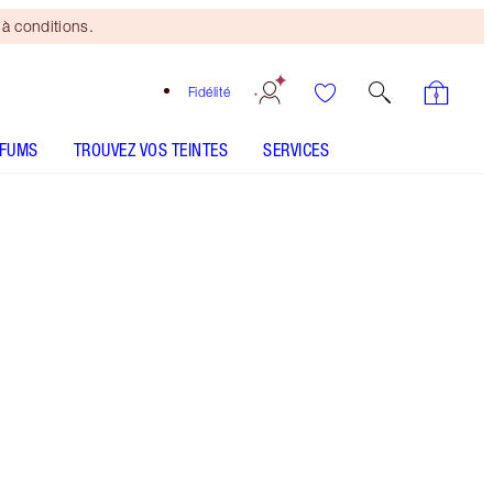
à conditions.
Fidélité
RFUMS
TROUVEZ VOS TEINTES
SERVICES
Pillow Talk Medium
SHADE MATCH
CONSEILS D'UTILISATION