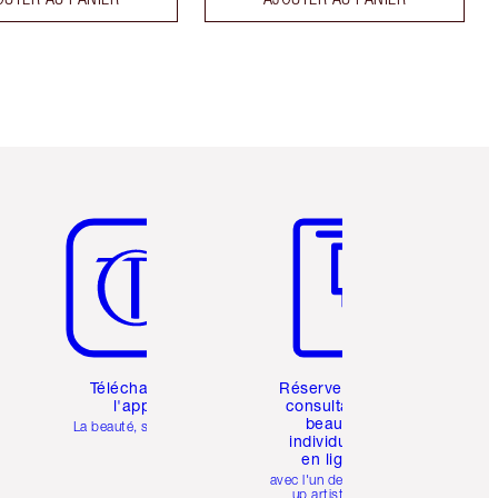
Article 5 sur 6
Article 6 sur 6
Téléchargez
Réservez une
l'appli
consultation
beauté
La beauté, simplifiée
individuelle
en ligne
avec l'un des make-
up artists de