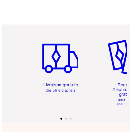
Article 1 sur 6
Article 
Livraison gratuite
Recev
2 échanti
dès 59 € d'achats
gratui
pour tou
comman