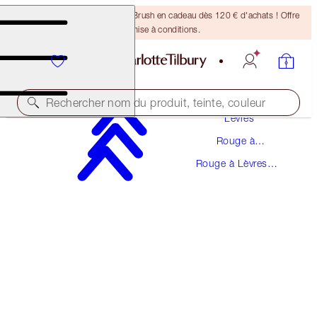
Recevez un pinceau Bronzing Brush en cadeau dès 120 € d'achats ! Offre
soumise à conditions.
Maquillage
Rechercher nom du produit, teinte, couleur
Lèvres
Rouge à
AIRBRUSH FLAWLESS LIP BLUR
Lèvres
Rouge à Lèvres
HONEY BLUR
Fluide
38,00 €
(
55,88 €
/
10
ml
)